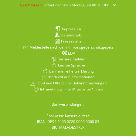
Klicken, um weitere Öffnungs- oder Schließzeiten auszublenden
Geschlossen:
öffnet nächsten Montag um 08:30 Uhr
Impressum
Datenschutz
Pressestelle
Meldestelle nach dem Hinweisgeberschutzgesetz
EDV
Barriere melden
Leichte Sprache
Barrierefreiheitserklärung
Ihr Recht auf Informationen
RSS-Feed Öffentliche Bekanntmachungen
Intranet - Login für Mitarbeiter*innen
Bankverbindungen:
Sparkasse Kaiserslautern
IBAN: DE94 5405 0220 0000 0000 83
BIC: MALADE51KLK