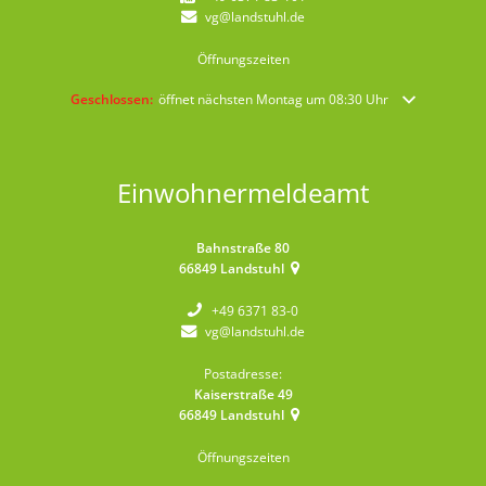
vg@landstuhl.de
Öffnungszeiten
Klicken, um weitere Öffnungs- oder Schließzeiten auszublenden
Geschlossen:
öffnet nächsten Montag um 08:30 Uhr
Einwohnermeldeamt
Bahnstraße 80
66849
Landstuhl
+49 6371 83-0
vg@landstuhl.de
Postadresse:
Kaiserstraße 49
66849
Landstuhl
Öffnungszeiten