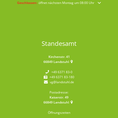
Klicken, um weitere Öffnungs- oder Schließzeiten auszublenden
Geschlossen:
öffnet nächsten Montag um 08:00 Uhr
Standesamt
Kirchenstr. 41
66849
Landstuhl
+49 6371 83-0
+49 6371 83-180
vg@landstuhl.de
Postadresse:
Kaiserstr. 49
66849
Landstuhl
Öffnungszeiten