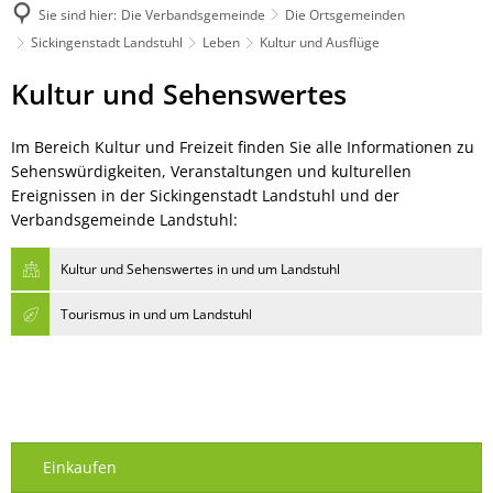
Sie sind hier:
Die Verbandsgemeinde
Die Ortsgemeinden
Sickingenstadt Landstuhl
Leben
Kultur und Ausflüge
Kultur
Kultur und Sehenswertes
und
Im Bereich Kultur und Freizeit finden Sie alle Informationen zu
Ausflüge
Sehenswürdigkeiten, Veranstaltungen und kulturellen
Ereignissen in der Sickingenstadt Landstuhl und der
Verbandsgemeinde Landstuhl:
Kultur und Sehenswertes in und um Landstuhl
Tourismus in und um Landstuhl
Einkaufen