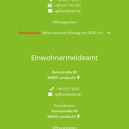
+49 6371 83-101
vg@landstuhl.de
Öffnungszeiten
Klicken, um weitere Öffnungs- oder Schließzeiten auszublenden
Geschlossen:
öffnet nächsten Montag um 08:30 Uhr
Einwohnermeldeamt
Bahnstraße 80
66849
Landstuhl
+49 6371 83-0
vg@landstuhl.de
Postadresse:
Kaiserstraße 49
66849
Landstuhl
Öffnungszeiten