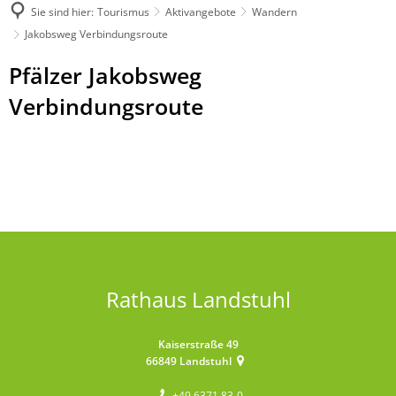
Sie sind hier:
Tourismus
Aktivangebote
Wandern
Jakobsweg Verbindungsroute
Jakobsweg
Pfälzer Jakobsweg
Verbindungsroute
Verbindungsroute
Rathaus Landstuhl
Kaiserstraße 49
66849
Landstuhl
+49 6371 83-0