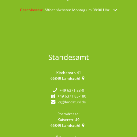
Klicken, um weitere Öffnungs- oder Schließzeiten auszublenden
Geschlossen:
öffnet nächsten Montag um 08:00 Uhr
Standesamt
Kirchenstr. 41
66849
Landstuhl
+49 6371 83-0
+49 6371 83-180
vg@landstuhl.de
Postadresse:
Kaiserstr. 49
66849
Landstuhl