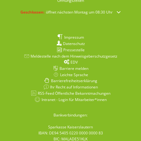
Öffnungszeiten
Klicken, um weitere Öffnungs- oder Schließzeiten auszublenden
Geschlossen:
öffnet nächsten Montag um 08:30 Uhr
Impressum
Datenschutz
Pressestelle
Meldestelle nach dem Hinweisgeberschutzgesetz
EDV
Barriere melden
Leichte Sprache
Barrierefreiheitserklärung
Ihr Recht auf Informationen
RSS-Feed Öffentliche Bekanntmachungen
Intranet - Login für Mitarbeiter*innen
Bankverbindungen:
Sparkasse Kaiserslautern
IBAN: DE94 5405 0220 0000 0000 83
BIC: MALADE51KLK