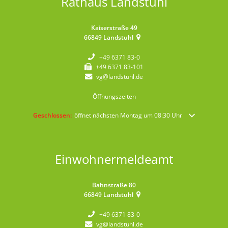
Rathaus Landstuhl
Kaiserstraße 49
66849
Landstuhl
+49 6371 83-0
+49 6371 83-101
vg@landstuhl.de
Öffnungszeiten
Klicken, um weitere Öffnungs- oder Schließzeiten auszublenden
Geschlossen:
öffnet nächsten Montag um 08:30 Uhr
Einwohnermeldeamt
Bahnstraße 80
66849
Landstuhl
+49 6371 83-0
vg@landstuhl.de