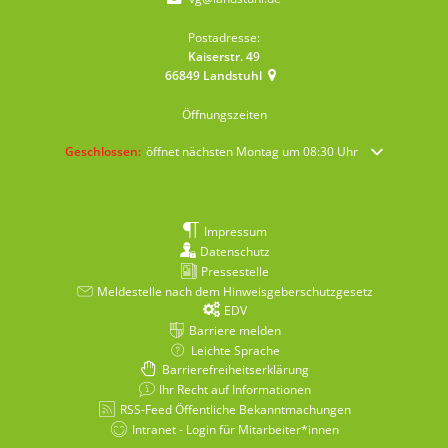
Postadresse:
Kaiserstr. 49
66849
Landstuhl
Öffnungszeiten
Klicken, um weitere Öffnungs- oder Schließzeiten auszublenden
Geschlossen:
öffnet nächsten Montag um 08:30 Uhr
Impressum
Datenschutz
Pressestelle
Meldestelle nach dem Hinweisgeberschutzgesetz
EDV
Barriere melden
Leichte Sprache
Barrierefreiheitserklärung
Ihr Recht auf Informationen
RSS-Feed Öffentliche Bekanntmachungen
Intranet - Login für Mitarbeiter*innen