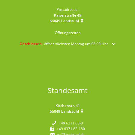
Postadresse:
Kaiserstraße 49
66849
Landstuhl
Öffnungszeiten
Klicken, um weitere Öffnungs- oder Schließzeiten auszublenden
Geschlossen:
öffnet nächsten Montag um 08:00 Uhr
Standesamt
Kirchenstr. 41
66849
Landstuhl
+49 6371 83-0
+49 6371 83-180
vg@landstuhl.de