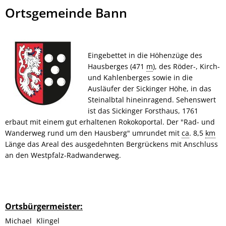
Ortsgemeinde
Ortsgemeinde Bann
Bann
Eingebettet in die Höhenzüge des
Hausberges (471
m
), des Röder-, Kirch-
und Kahlenberges sowie in die
Ausläufer der Sickinger Höhe, in das
Steinalbtal hineinragend. Sehenswert
ist das Sickinger Forsthaus, 1761
erbaut mit einem gut erhaltenen Rokokoportal. Der "Rad- und
Wanderweg rund um den Hausberg" umrundet mit
ca
. 8,5
km
Länge das Areal des ausgedehnten Bergrückens mit Anschluss
an den Westpfalz-Radwanderweg.
Ortsbürgermeister:
Michael
Klingel
Michael Klingel