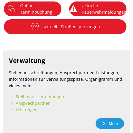
Online-
aktuelle
DE
Terminbuchung
Feuerwehrmeldungen
Menü
aktuelle Straßensperrungen
Verbandsgemeinde
Verwaltung
Landstuhl
Stellenausschreibungen, Ansprechpartner, Leistungen,
Informationen zur Verwaltungsspitze, Organigramm und
vieles mehr...
Stellenausschreibungen
Ansprechpartner
Leistungen
Mehr