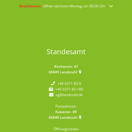
Klicken, um weitere Öffnungs- oder Schließzeiten auszublenden
Geschlossen:
öffnet nächsten Montag um 08:00 Uhr
Standesamt
Kirchenstr. 41
66849
Landstuhl
+49 6371 83-0
+49 6371 83-180
vg@landstuhl.de
Postadresse:
Kaiserstr. 49
66849
Landstuhl
Öffnungszeiten