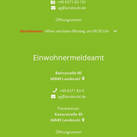
+49 6371 83-101
vg@landstuhl.de
Öffnungszeiten
Klicken, um weitere Öffnungs- oder Schließzeiten auszublenden
Geschlossen:
öffnet nächsten Montag um 08:30 Uhr
Einwohnermeldeamt
Bahnstraße 80
66849
Landstuhl
+49 6371 83-0
vg@landstuhl.de
Postadresse:
Kaiserstraße 49
66849
Landstuhl
Öffnungszeiten