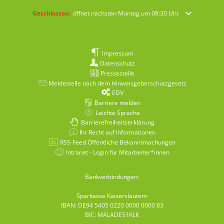
Klicken, um weitere Öffnungs- oder Schließzeiten auszublenden
Geschlossen:
öffnet nächsten Montag um 08:30 Uhr
Impressum
Datenschutz
Pressestelle
Meldestelle nach dem Hinweisgeberschutzgesetz
EDV
Barriere melden
Leichte Sprache
Barrierefreiheitserklärung
Ihr Recht auf Informationen
RSS-Feed Öffentliche Bekanntmachungen
Intranet - Login für Mitarbeiter*innen
Bankverbindungen:
Sparkasse Kaiserslautern
IBAN: DE94 5405 0220 0000 0000 83
BIC: MALADE51KLK