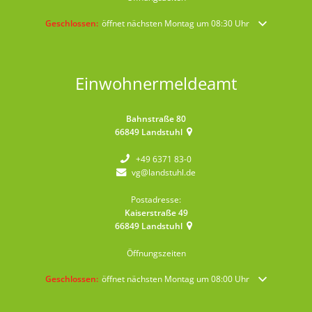
Klicken, um weitere Öffnungs- oder Schließzeiten auszublenden
Geschlossen:
öffnet nächsten Montag um 08:30 Uhr
Einwohnermeldeamt
Bahnstraße 80
66849
Landstuhl
+49 6371 83-0
vg@landstuhl.de
Postadresse:
Kaiserstraße 49
66849
Landstuhl
Öffnungszeiten
Klicken, um weitere Öffnungs- oder Schließzeiten auszublenden
Geschlossen:
öffnet nächsten Montag um 08:00 Uhr