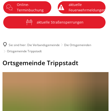
Online-
aktuelle
DE
Terminbuchung
Feuerwehrmeldungen
Menü
aktuelle Straßensperrungen
Sie sind hier:
Die Verbandsgemeinde
Die Ortsgemeinden
Ortsgemeinde Trippstadt
Ortsgemeinde
Ortsgemeinde Trippstadt
Trippstadt