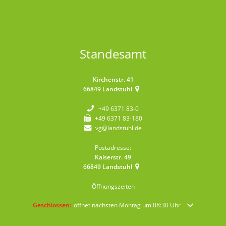
Standesamt
Kirchenstr. 41
66849
Landstuhl
+49 6371 83-0
+49 6371 83-180
vg@landstuhl.de
Postadresse:
Kaiserstr. 49
66849
Landstuhl
Öffnungszeiten
Klicken, um weitere Öffnungs- oder Schließzeiten auszublenden
Geschlossen:
öffnet nächsten Montag um 08:30 Uhr