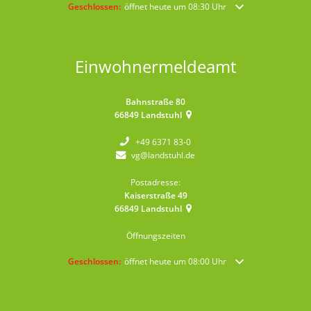
Klicken, um weitere Öffnungs- oder Schließzeiten auszublende
Geschlossen:
öffnet heute um 08:30 Uhr
Einwohnermeldeamt
Bahnstraße 80
66849
Landstuhl
+49 6371 83-0
vg@landstuhl.de
Postadresse:
Kaiserstraße 49
66849
Landstuhl
Öffnungszeiten
Klicken, um weitere Öffnungs- oder Schließzeiten auszublende
Geschlossen:
öffnet heute um 08:00 Uhr