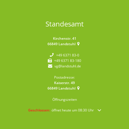
Standesamt
Kirchenstr. 41
66849
Landstuhl
+49 6371 83-0
+49 6371 83-180
vg@landstuhl.de
Postadresse:
Kaiserstr. 49
66849
Landstuhl
Öffnungszeiten
Klicken, um weitere Öffnungs- oder Schließzeiten auszublende
Geschlossen:
öffnet heute um 08:30 Uhr