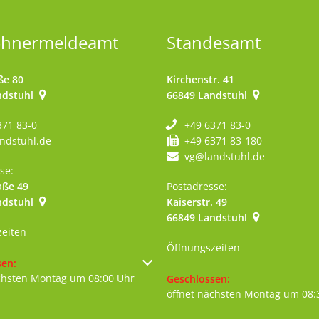
ohnermeldeamt
Standesamt
ße 80
Kirchenstr. 41
ndstuhl
66849
Landstuhl
371 83-0
+49 6371 83-0
ndstuhl.de
+49 6371 83-180
vg@landstuhl.de
se:
aße 49
Postadresse:
ndstuhl
Kaiserstr. 49
szublenden
66849
Landstuhl
zeiten
Öffnungszeiten
um weitere Öffnungs- oder Schließzeiten auszublenden
sen:
chsten Montag um 08:00 Uhr
Klicken, um weitere Öffnungs- 
Geschlossen:
öffnet nächsten Montag um 08: