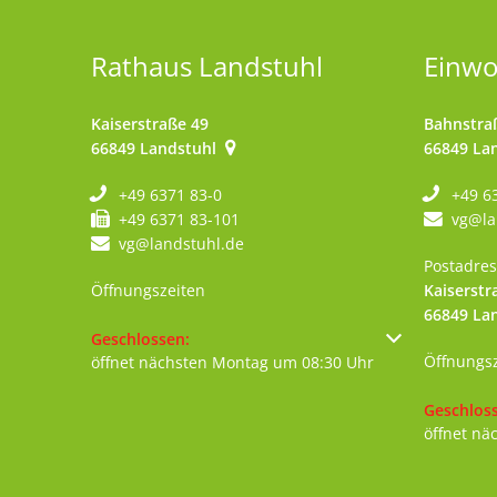
Rathaus Landstuhl
Einw
Kaiserstraße 49
Bahnstra
66849
Landstuhl
66849
La
+49 6371 83-0
+49 6
+49 6371 83-101
vg@la
vg@landstuhl.de
Postadres
Öffnungszeiten
Kaiserstr
66849
La
Klicken, um weitere Öffnungs- oder Schließzeiten au
Geschlossen:
Öffnungs
öffnet nächsten Montag um 08:30 Uhr
Klicken, 
Geschlos
öffnet nä