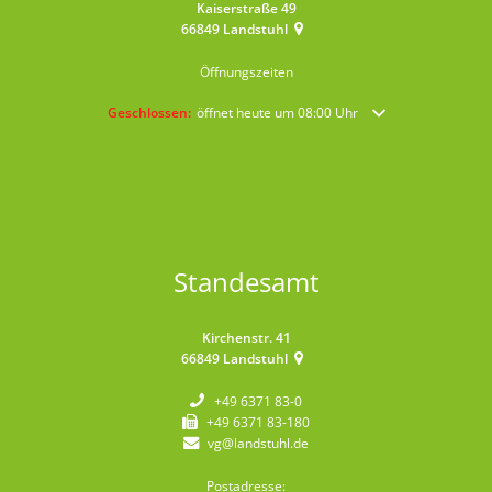
Kaiserstraße 49
66849
Landstuhl
Öffnungszeiten
Klicken, um weitere Öffnungs- oder Schließzeiten auszublende
Geschlossen:
öffnet heute um 08:00 Uhr
Standesamt
Kirchenstr. 41
66849
Landstuhl
+49 6371 83-0
+49 6371 83-180
vg@landstuhl.de
Postadresse: