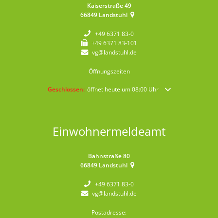
Kaiserstraße 49
66849
Landstuhl
+49 6371 83-0
+49 6371 83-101
vg@landstuhl.de
Öffnungszeiten
Klicken, um weitere Öffnungs- oder Schließzeiten auszublende
Geschlossen:
öffnet heute um 08:00 Uhr
Einwohnermeldeamt
Bahnstraße 80
66849
Landstuhl
+49 6371 83-0
vg@landstuhl.de
Postadresse: