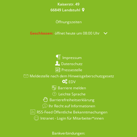
Kaiserstr. 49
66849
Landstuhl
Öffnungszeiten
Klicken, um weitere Öffnungs- oder Schließzeiten auszublende
Geschlossen:
öffnet heute um 08:00 Uhr
Impressum
Datenschutz
Pressestelle
Meldestelle nach dem Hinweisgeberschutzgesetz
EDV
Barriere melden
Leichte Sprache
Barrierefreiheitserklärung
Ihr Recht auf Informationen
RSS-Feed Öffentliche Bekanntmachungen
Intranet - Login für Mitarbeiter*innen
Bankverbindungen: