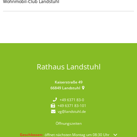
Wohnmobil-Club Landstuhl
Rathaus Landstuhl
Kaiserstraße 49
66849
Landstuhl
+49 6371 83-0
+49 6371 83-101
vg@landstuhl.de
Öffnungszeiten
Klicken, um weitere Öffnungs- oder Schließzeiten auszublenden
Geschlossen:
öffnet nächsten Montag um 08:30 Uhr