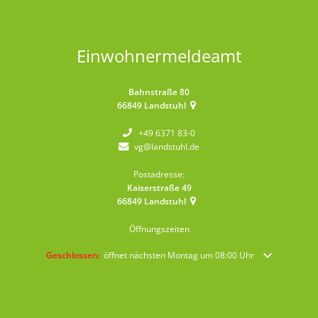
Einwohnermeldeamt
Bahnstraße 80
66849
Landstuhl
+49 6371 83-0
vg@landstuhl.de
Postadresse:
Kaiserstraße 49
66849
Landstuhl
Öffnungszeiten
Klicken, um weitere Öffnungs- oder Schließzeiten auszublenden
Geschlossen:
öffnet nächsten Montag um 08:00 Uhr