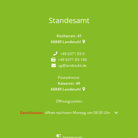
Standesamt
Kirchenstr. 41
66849
Landstuhl
+49 6371 83-0
+49 6371 83-180
vg@landstuhl.de
Postadresse:
Kaiserstr. 49
66849
Landstuhl
Öffnungszeiten
Klicken, um weitere Öffnungs- oder Schließzeiten auszublenden
Geschlossen:
öffnet nächsten Montag um 08:30 Uhr
Impressum