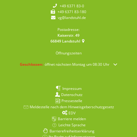
+49 6371 83-0
+49 6371 83-180
vg@landstuhl.de
Postadresse:
Kaiserstr. 49
66849
Landstuhl
Öffnungszeiten
Klicken, um weitere Öffnungs- oder Schließzeiten auszublenden
Geschlossen:
öffnet nächsten Montag um 08:30 Uhr
Impressum
Datenschutz
Pressestelle
Meldestelle nach dem Hinweisgeberschutzgesetz
EDV
Barriere melden
Leichte Sprache
Barrierefreiheitserklärung
Ihr Recht auf Informationen