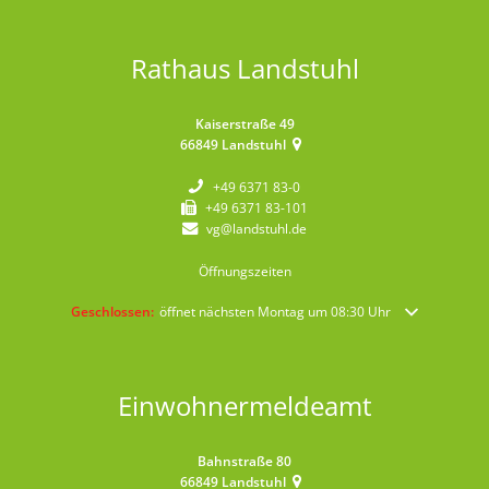
Rathaus Landstuhl
Kaiserstraße 49
66849
Landstuhl
+49 6371 83-0
+49 6371 83-101
vg@landstuhl.de
Öffnungszeiten
Klicken, um weitere Öffnungs- oder Schließzeiten auszublenden
Geschlossen:
öffnet nächsten Montag um 08:30 Uhr
Einwohnermeldeamt
Bahnstraße 80
66849
Landstuhl