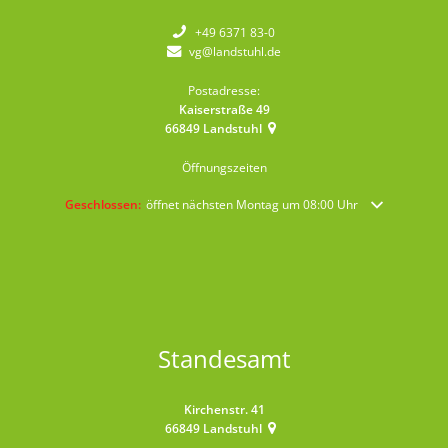
+49 6371 83-0
vg@landstuhl.de
Postadresse:
Kaiserstraße 49
66849
Landstuhl
Öffnungszeiten
Klicken, um weitere Öffnungs- oder Schließzeiten auszublenden
Geschlossen:
öffnet nächsten Montag um 08:00 Uhr
Standesamt
Kirchenstr. 41
66849
Landstuhl