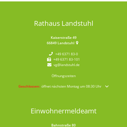
Rathaus Landstuhl
Kaiserstraße 49
66849
Landstuhl
+49 6371 83-0
+49 6371 83-101
vg@landstuhl.de
Öffnungszeiten
Klicken, um weitere Öffnungs- oder Schließzeiten auszublenden
Geschlossen:
öffnet nächsten Montag um 08:30 Uhr
Einwohnermeldeamt
Bahnstraße 80