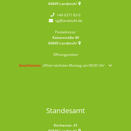
66849
Landstuhl
+49 6371 83-0
vg@landstuhl.de
Postadresse:
Kaiserstraße 49
66849
Landstuhl
Öffnungszeiten
Klicken, um weitere Öffnungs- oder Schließzeiten auszublenden
Geschlossen:
öffnet nächsten Montag um 08:00 Uhr
Standesamt
Kirchenstr. 41
66849
Landstuhl