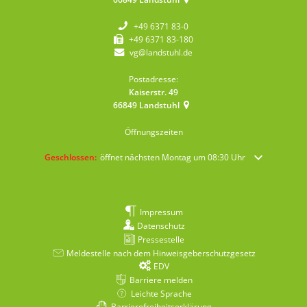
+49 6371 83-0
+49 6371 83-180
vg@landstuhl.de
Postadresse:
Kaiserstr. 49
66849
Landstuhl
Öffnungszeiten
Klicken, um weitere Öffnungs- oder Schließzeiten auszublenden
Geschlossen:
öffnet nächsten Montag um 08:30 Uhr
Impressum
Datenschutz
Pressestelle
Meldestelle nach dem Hinweisgeberschutzgesetz
EDV
Barriere melden
Leichte Sprache
Barrierefreiheitserklärung