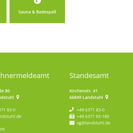
Sauna & Badespaß
ohnermeldeamt
Standesamt
ße 80
Kirchenstr. 41
ndstuhl
66849
Landstuhl
371 83-0
+49 6371 83-0
ndstuhl.de
+49 6371 83-180
vg@landstuhl.de
se: