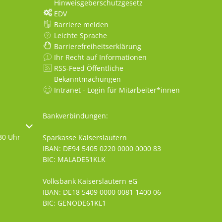
Hinweisgeberschutzgesetz
EDV
Barriere melden
Leichte Sprache
Barrierefreiheitserklärung
Ihr Recht auf Informationen
RSS-Feed Öffentliche
Bekanntmachungen
Intranet - Login für Mitarbeiter*innen
Bankverbindungen:
oder Schließzeiten auszublenden
30 Uhr
Sparkasse Kaiserslautern
IBAN: DE94 5405 0220 0000 0000 83
BIC: MALADE51KLK
Volksbank Kaiserslautern eG
IBAN: DE18 5409 0000 0081 1400 06
BIC: GENODE61KL1