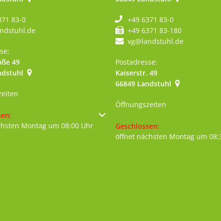
371 83-0
+49 6371 83-0
ndstuhl.de
+49 6371 83-180
vg@landstuhl.de
se:
aße 49
Postadresse:
ndstuhl
Kaiserstr. 49
szublenden
66849
Landstuhl
zeiten
Öffnungszeiten
um weitere Öffnungs- oder Schließzeiten auszublenden
sen:
chsten Montag um 08:00 Uhr
Klicken, um weitere Öffnungs- 
Geschlossen:
öffnet nächsten Montag um 08: