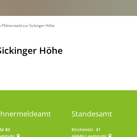
 Pfälzerwald zur Sickinger Höhe
Sickinger Höhe
ohnermeldeamt
Standesamt
ße 80
Kirchenstr. 41
ndstuhl
66849
Landstuhl