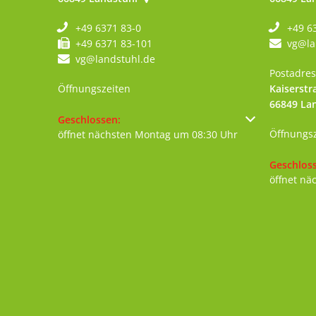
+49 6371 83-0
+49 6
+49 6371 83-101
vg@la
vg@landstuhl.de
Postadres
Öffnungszeiten
Kaiserstr
66849
La
Klicken, um weitere Öffnungs- oder Schließzeiten au
Geschlossen:
Öffnungs
öffnet nächsten Montag um 08:30 Uhr
Klicken, 
Geschlos
öffnet nä