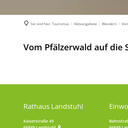
Sie sind hier:
Tourismus
Aktivangebote
Wandern
Vom
Vom
Vom Pfälzerwald auf die 
Pfälzerwald
zur
Sickinger
Höhe
Rathaus Landstuhl
Einw
Kaiserstraße 49
Bahnstra
66849
Landstuhl
66849
La