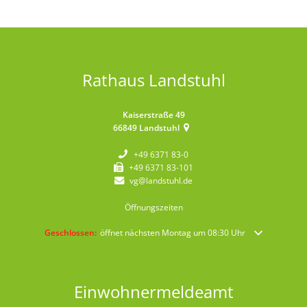
Rathaus Landstuhl
Kaiserstraße 49
66849
Landstuhl
+49 6371 83-0
+49 6371 83-101
vg@landstuhl.de
Öffnungszeiten
Klicken, um weitere Öffnungs- oder Schließzeiten auszublenden
Geschlossen:
öffnet nächsten Montag um 08:30 Uhr
Einwohnermeldeamt