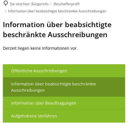
Sie sind hier:
Bürgerinfo
Beschafferprofil
Information über beabsichtigte beschränkte Ausschreibungen
Information
Information über beabsichtigte
über
beschränkte Ausschreibungen
beabsichtigte
Derzeit liegen keine Informationen vor.
beschränkte
Ausschreibungen
Öffentliche Ausschreibungen
Information über beabsichtigte beschränkte
Ausschreibungen
Information über Beauftragungen
Aufgehobene Verfahren