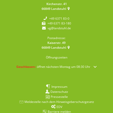
Kirchenstr. 41
66849
Landstuhl
+49 6371 83-0
+49 6371 83-180
vg@landstuhl.de
Postadresse:
Kaiserstr. 49
66849
Landstuhl
Öffnungszeiten
Klicken, um weitere Öffnungs- oder Schließzeiten auszublenden
Geschlossen:
öffnet nächsten Montag um 08:30 Uhr
Impressum
Datenschutz
Pressestelle
Meldestelle nach dem Hinweisgeberschutzgesetz
EDV
Barriere melden