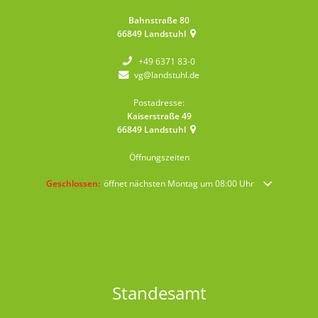
Bahnstraße 80
66849
Landstuhl
+49 6371 83-0
vg@landstuhl.de
Postadresse:
Kaiserstraße 49
66849
Landstuhl
Öffnungszeiten
Klicken, um weitere Öffnungs- oder Schließzeiten auszublenden
Geschlossen:
öffnet nächsten Montag um 08:00 Uhr
Standesamt