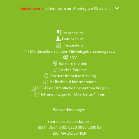
Klicken, um weitere Öffnungs- oder Schließzeiten auszublenden
Geschlossen:
öffnet nächsten Montag um 08:30 Uhr
Impressum
Datenschutz
Pressestelle
Meldestelle nach dem Hinweisgeberschutzgesetz
EDV
Barriere melden
Leichte Sprache
Barrierefreiheitserklärung
Ihr Recht auf Informationen
RSS-Feed Öffentliche Bekanntmachungen
Intranet - Login für Mitarbeiter*innen
Bankverbindungen:
Sparkasse Kaiserslautern
IBAN: DE94 5405 0220 0000 0000 83
BIC: MALADE51KLK