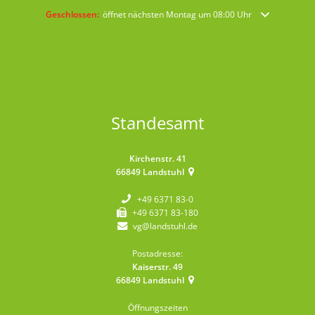
Klicken, um weitere Öffnungs- oder Schließzeiten auszublenden
Geschlossen:
öffnet nächsten Montag um 08:00 Uhr
Standesamt
Kirchenstr. 41
66849
Landstuhl
+49 6371 83-0
+49 6371 83-180
vg@landstuhl.de
Postadresse:
Kaiserstr. 49
66849
Landstuhl
Öffnungszeiten