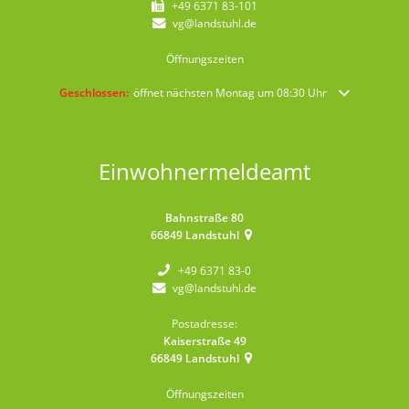
+49 6371 83-101
vg@landstuhl.de
Öffnungszeiten
Klicken, um weitere Öffnungs- oder Schließzeiten auszublenden
Geschlossen:
öffnet nächsten Montag um 08:30 Uhr
Einwohnermeldeamt
Bahnstraße 80
66849
Landstuhl
+49 6371 83-0
vg@landstuhl.de
Postadresse:
Kaiserstraße 49
66849
Landstuhl
Öffnungszeiten