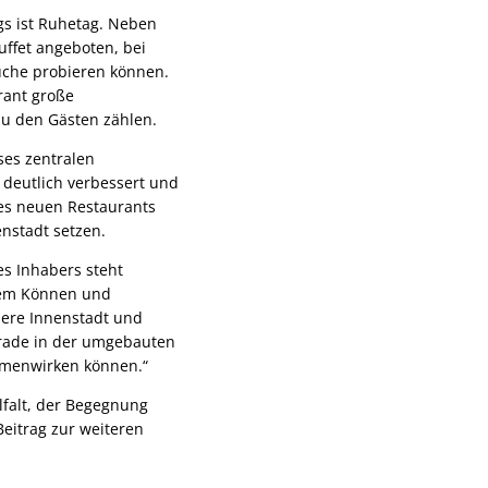
ags ist Ruhetag. Neben
uffet angeboten, bei
che probieren können.
rant große
zu den Gästen zählen.
ses zentralen
deutlich verbessert und
es neuen Restaurants
enstadt setzen.
es Inhabers steht
chem Können und
sere Innenstadt und
 Gerade in der umgebauten
ammenwirken können.“
lfalt, der Begegnung
eitrag zur weiteren