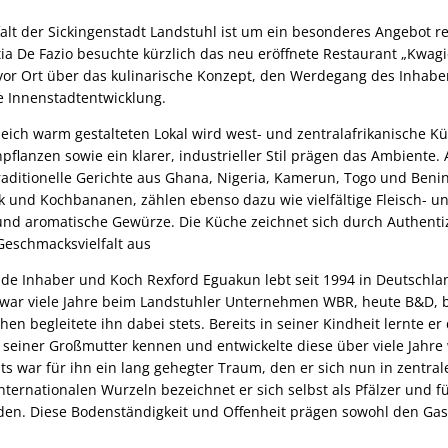
alt der Sickingenstadt Landstuhl ist um ein besonderes Angebot re
a De Fazio besuchte kürzlich das neu eröffnete Restaurant „Kwagi
 vor Ort über das kulinarische Konzept, den Werdegang des Inhab
e Innenstadtentwicklung.
ich warm gestalteten Lokal wird west- und zentralafrikanische 
pflanzen sowie ein klarer, industrieller Stil prägen das Ambiente. 
aditionelle Gerichte aus Ghana, Nigeria, Kamerun, Togo und Beni
k und Kochbananen, zählen ebenso dazu wie vielfältige Fleisch- un
nd aromatische Gewürze. Die Küche zeichnet sich durch Authentiz
eschmacksvielfalt aus
 Inhaber und Koch Rexford Eguakun lebt seit 1994 in Deutschland
 war viele Jahre beim Landstuhler Unternehmen WBR, heute B&D, b
hen begleitete ihn dabei stets. Bereits in seiner Kindheit lernte e
 seiner Großmutter kennen und entwickelte diese über viele Jahre 
s war für ihn ein lang gehegter Traum, den er sich nun in zentral
 internationalen Wurzeln bezeichnet er sich selbst als Pfälzer und fü
en. Diese Bodenständigkeit und Offenheit prägen sowohl den Gas