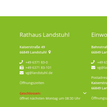
Rathaus Landstuhl
Einw
Kaiserstraße 49
Bahnstra
66849
Landstuhl
66849
La
+49 6371 83-0
+49 6
+49 6371 83-101
vg@la
vg@landstuhl.de
Postadres
Öffnungszeiten
Kaiserstr
66849
La
Klicken, um weitere Öffnungs- oder Schließzeiten au
Geschlossen:
Öffnungs
öffnet nächsten Montag um 08:30 Uhr