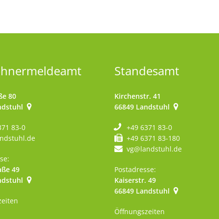
ohnermeldeamt
Standesamt
ße 80
Kirchenstr. 41
ndstuhl
66849
Landstuhl
371 83-0
+49 6371 83-0
ndstuhl.de
+49 6371 83-180
vg@landstuhl.de
se:
aße 49
Postadresse:
ndstuhl
Kaiserstr. 49
szublenden
66849
Landstuhl
zeiten
Öffnungszeiten