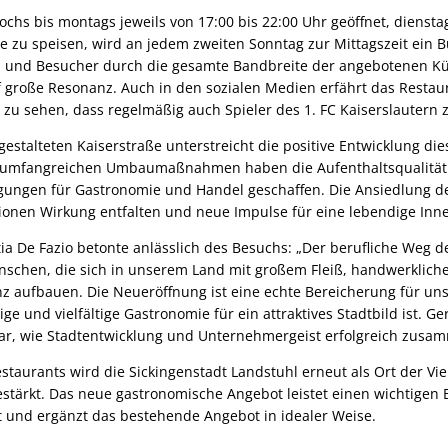
ochs bis montags jeweils von 17:00 bis 22:00 Uhr geöffnet, dienst
rte zu speisen, wird an jedem zweiten Sonntag zur Mittagszeit ein B
 und Besucher durch die gesamte Bandbreite der angebotenen Kü
f große Resonanz. Auch in den sozialen Medien erfährt das Restau
 zu sehen, dass regelmäßig auch Spieler des 1. FC Kaiserslautern 
gestalteten Kaiserstraße unterstreicht die positive Entwicklung die
e umfangreichen Umbaumaßnahmen haben die Aufenthaltsqualität 
gungen für Gastronomie und Handel geschaffen. Die Ansiedlung d
itionen Wirkung entfalten und neue Impulse für eine lebendige Inn
ia De Fazio betonte anlässlich des Besuchs: „Der berufliche Weg d
Menschen, die sich in unserem Land mit großem Fleiß, handwerkli
z aufbauen. Die Neueröffnung ist eine echte Bereicherung für un
dige und vielfältige Gastronomie für ein attraktives Stadtbild ist.
bar, wie Stadtentwicklung und Unternehmergeist erfolgreich zus
staurants wird die Sickingenstadt Landstuhl erneut als Ort der Vie
stärkt. Das neue gastronomische Angebot leistet einen wichtigen B
 und ergänzt das bestehende Angebot in idealer Weise.