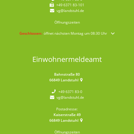
+49 6371 83-101
vg@landstuhl.de
Öffnungszeiten
Klicken, um weitere Öffnungs- oder Schließzeiten auszublenden
Geschlossen:
öffnet nächsten Montag um 08:30 Uhr
Einwohnermeldeamt
Bahnstraße 80
66849
Landstuhl
+49 6371 83-0
vg@landstuhl.de
Postadresse:
Kaiserstraße 49
66849
Landstuhl
Öffnungszeiten