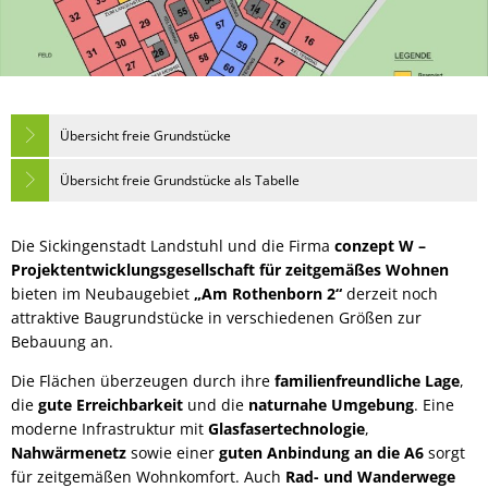
Übersicht freie Grundstücke
Übersicht freie Grundstücke als Tabelle
Die Sickingenstadt Landstuhl und die Firma
conzept W –
Projektentwicklungsgesellschaft für zeitgemäßes Wohnen
bieten im Neubaugebiet
„Am Rothenborn 2“
derzeit noch
attraktive Baugrundstücke in verschiedenen Größen zur
Bebauung an.
Die Flächen überzeugen durch ihre
familienfreundliche Lage
,
die
gute Erreichbarkeit
und die
naturnahe Umgebung
. Eine
moderne Infrastruktur mit
Glasfasertechnologie
,
Nahwärmenetz
sowie einer
guten Anbindung an die A6
sorgt
für zeitgemäßen Wohnkomfort. Auch
Rad- und Wanderwege