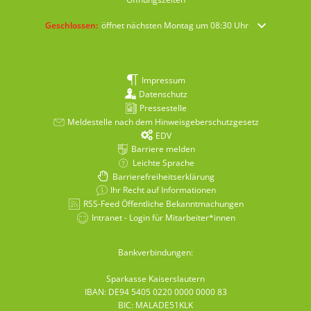
Klicken, um weitere Öffnungs- oder Schließzeiten auszublenden
Geschlossen:
öffnet nächsten Montag um 08:30 Uhr
Impressum
Datenschutz
Pressestelle
Meldestelle nach dem Hinweisgeberschutzgesetz
EDV
Barriere melden
Leichte Sprache
Barrierefreiheitserklärung
Ihr Recht auf Informationen
RSS-Feed Öffentliche Bekanntmachungen
Intranet - Login für Mitarbeiter*innen
Bankverbindungen:
Sparkasse Kaiserslautern
IBAN: DE94 5405 0220 0000 0000 83
BIC: MALADE51KLK