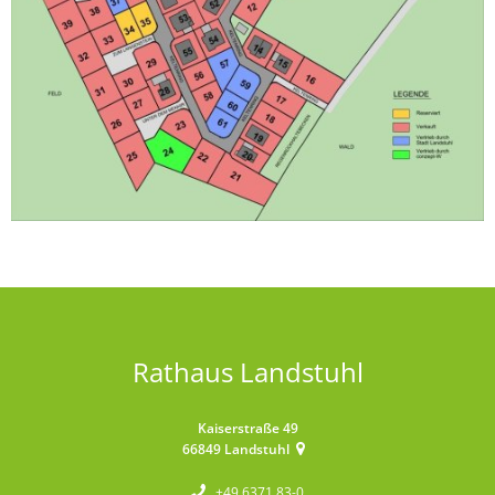
Rathaus Landstuhl
Kaiserstraße 49
66849
Landstuhl
+49 6371 83-0