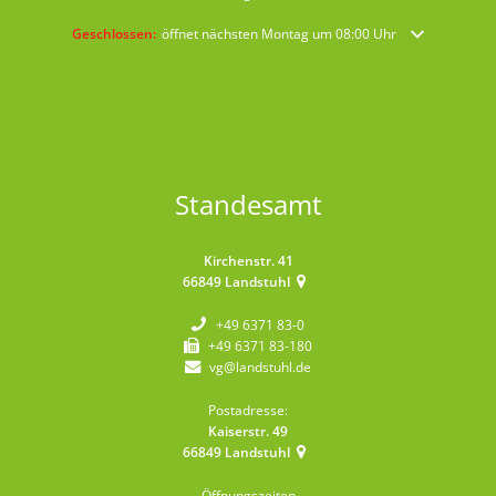
Klicken, um weitere Öffnungs- oder Schließzeiten auszublenden
Geschlossen:
öffnet nächsten Montag um 08:00 Uhr
Standesamt
Kirchenstr. 41
66849
Landstuhl
+49 6371 83-0
+49 6371 83-180
vg@landstuhl.de
Postadresse:
Kaiserstr. 49
66849
Landstuhl
Öffnungszeiten