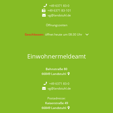
+49 6371 83-0
+49 6371 83-101
vg@landstuhl.de
Öffnungszeiten
Klicken, um weitere Öffnungs- oder Schließzeiten auszublende
Geschlossen:
öffnet heute um 08:30 Uhr
Einwohnermeldeamt
Bahnstraße 80
66849
Landstuhl
+49 6371 83-0
vg@landstuhl.de
Postadresse:
Kaiserstraße 49
66849
Landstuhl