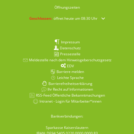
Öffnungszeiten
Klicken, um weitere Öffnungs- oder Schließzeiten auszublende
Geschlossen:
öffnet heute um 08:30 Uhr
Impressum
Datenschutz
Pressestelle
Meldestelle nach dem Hinweisgeberschutzgesetz
EDV
Barriere melden
Leichte Sprache
Barrierefreiheitserklärung
Ihr Recht auf Informationen
RSS-Feed Öffentliche Bekanntmachungen
Intranet - Login für Mitarbeiter*innen
Bankverbindungen:
Sparkasse Kaiserslautern
IBAN: DE94 5405 0220 0000 0000 83