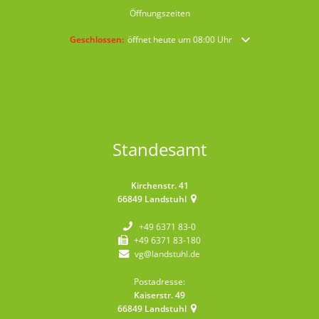
Öffnungszeiten
Klicken, um weitere Öffnungs- oder Schließzeiten auszublende
Geschlossen:
öffnet heute um 08:00 Uhr
Standesamt
Kirchenstr. 41
66849
Landstuhl
+49 6371 83-0
+49 6371 83-180
vg@landstuhl.de
Postadresse:
Kaiserstr. 49
66849
Landstuhl