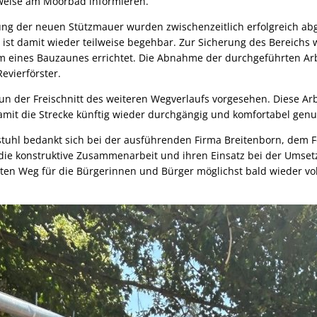
sweise am Moorbad informieren.
tung der neuen Stützmauer wurden zwischenzeitlich erfolgreich ab
 ist damit wieder teilweise begehbar. Zur Sicherung des Bereichs
m eines Bauzaunes errichtet. Die Abnahme der durchgeführten Arbe
evierförster.
 nun der Freischnitt des weiteren Wegverlaufs vorgesehen. Diese Ar
mit die Strecke künftig wieder durchgängig und komfortabel genu
stuhl bedankt sich bei der ausführenden Firma Breitenborn, dem F
r die konstruktive Zusammenarbeit und ihren Einsatz bei der Ums
ebten Weg für die Bürgerinnen und Bürger möglichst bald wieder vo