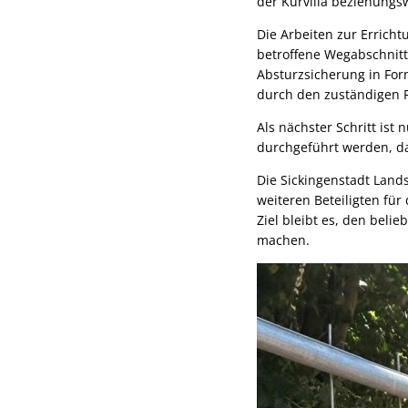
der Kurvilla beziehung
Die Arbeiten zur Errich
betroffene Wegabschnitt
Absturzsicherung in For
durch den zuständigen R
Als nächster Schritt ist
durchgeführt werden, da
Die Sickingenstadt Land
weiteren Beteiligten fü
Ziel bleibt es, den beli
machen.