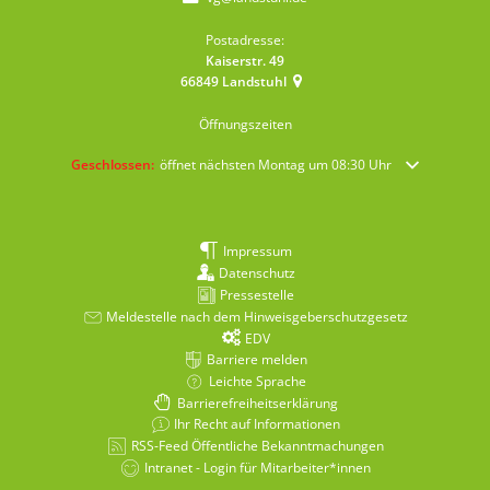
Postadresse:
Kaiserstr. 49
66849
Landstuhl
Öffnungszeiten
Klicken, um weitere Öffnungs- oder Schließzeiten auszublenden
Geschlossen:
öffnet nächsten Montag um 08:30 Uhr
Impressum
Datenschutz
Pressestelle
Meldestelle nach dem Hinweisgeberschutzgesetz
EDV
Barriere melden
Leichte Sprache
Barrierefreiheitserklärung
Ihr Recht auf Informationen
RSS-Feed Öffentliche Bekanntmachungen
Intranet - Login für Mitarbeiter*innen