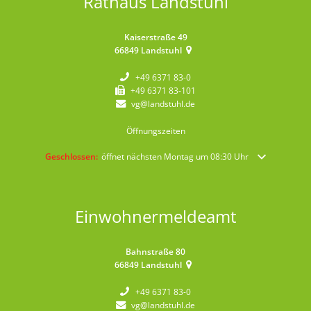
Rathaus Landstuhl
Kaiserstraße 49
66849
Landstuhl
+49 6371 83-0
+49 6371 83-101
vg@landstuhl.de
Öffnungszeiten
Klicken, um weitere Öffnungs- oder Schließzeiten auszublenden
Geschlossen:
öffnet nächsten Montag um 08:30 Uhr
Einwohnermeldeamt
Bahnstraße 80
66849
Landstuhl
+49 6371 83-0
vg@landstuhl.de