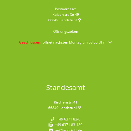
Postadresse:
Kaiserstraße 49
66849
Landstuhl
Öffnungszeiten
Klicken, um weitere Öffnungs- oder Schließzeiten auszublenden
Geschlossen:
öffnet nächsten Montag um 08:00 Uhr
Standesamt
Kirchenstr. 41
66849
Landstuhl
+49 6371 83-0
+49 6371 83-180
vg@landstuhl.de