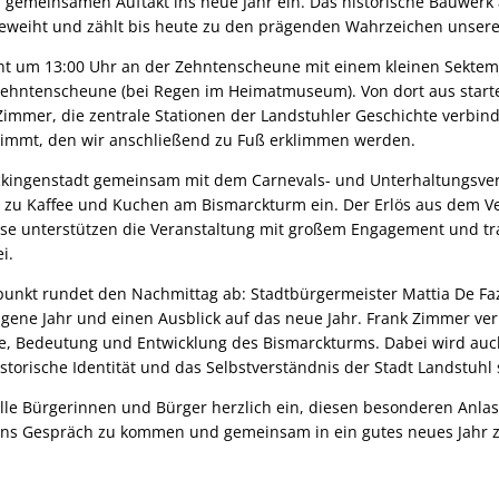
gemeinsamen Auftakt ins neue Jahr ein. Das historische Bauwerk
eweiht und zählt bis heute zu den prägenden Wahrzeichen unsere
nnt um 13:00 Uhr an der Zehntenscheune mit einem kleinen Sekte
ehntenscheune (bei Regen im Heimatmuseum). Von dort aus startet
Zimmer, die zentrale Stationen der Landstuhler Geschichte verbin
timmt, den wir anschließend zu Fuß erklimmen werden.
ickingenstadt gemeinsam mit dem Carnevals- und Unterhaltungsver
ei zu Kaffee und Kuchen am Bismarckturm ein. Der Erlös aus dem Ve
iese unterstützen die Veranstaltung mit großem Engagement und t
i.
mpunkt rundet den Nachmittag ab: Stadtbürgermeister Mattia De Faz
ngene Jahr und einen Ausblick auf das neue Jahr. Frank Zimmer ve
hte, Bedeutung und Entwicklung des Bismarckturms. Dabei wird auc
istorische Identität und das Selbstverständnis der Stadt Landstuhl s
alle Bürgerinnen und Bürger herzlich ein, diesen besonderen Anla
ins Gespräch zu kommen und gemeinsam in ein gutes neues Jahr z