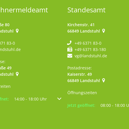
ohnermeldeamt
Standesamt
ße 80
Kirchenstr. 41
ndstuhl
66849
Landstuhl
371 83-0
+49 6371 83-0
ndstuhl.de
+49 6371 83-180
vg@landstuhl.de
se:
aße 49
Postadresse:
ndstuhl
Kaiserstr. 49
szublenden
:00 Uhr
66849
Landstuhl
zeiten
Öffnungszeiten
um weitere Öffnungs- oder Schließzeiten auszublenden
fnet:
14:00
-
18:00
Uhr
Von 14:00 bis 18:00 Uhr
Klicken, um weitere Öffnungs- 
Jetzt geöffnet:
08:00
-
18:00
U