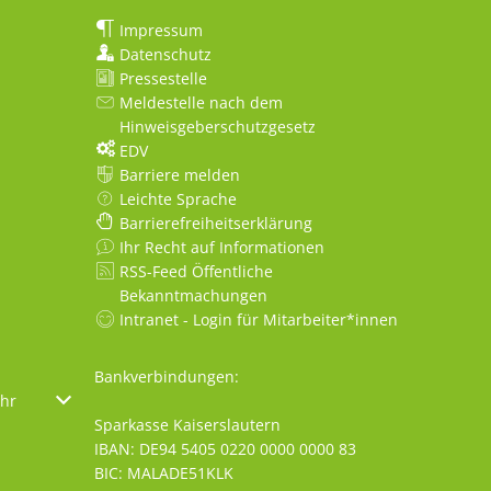
Impressum
Datenschutz
Pressestelle
Meldestelle nach dem
Hinweisgeberschutzgesetz
EDV
Barriere melden
Leichte Sprache
Barrierefreiheitserklärung
Ihr Recht auf Informationen
RSS-Feed Öffentliche
Bekanntmachungen
Intranet - Login für Mitarbeiter*innen
Bankverbindungen:
oder Schließzeiten auszublenden
hr
Von 08:00 bis 18:00 Uhr
Sparkasse Kaiserslautern
IBAN: DE94 5405 0220 0000 0000 83
BIC: MALADE51KLK