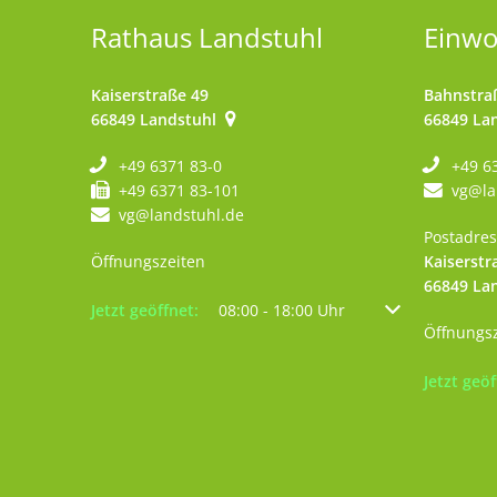
Rathaus Landstuhl
Einw
Kaiserstraße 49
Bahnstra
66849
Landstuhl
66849
La
+49 6371 83-0
+49 6
+49 6371 83-101
vg@la
vg@landstuhl.de
Postadres
Öffnungszeiten
Kaiserstr
66849
La
Klicken, um weitere Öffnungs- oder Schließzeiten au
Jetzt geöffnet:
08:00
-
18:00
Uhr
Von 08:00 bis 18
Öffnungs
Klicken, 
Jetzt geöf