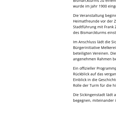
Bismarckturms zu einem 
wurde im Jahr 1900 eing
Die Veranstaltung begi
Heimatfreunde vor der Z
Stadtführung mit Frank 
des Bismarckturms eins
Im Anschluss lädt die S
Bürgerinitiative Melker
beteiligten Vereinen. D
angenehmen Rahmen be
Ein offizieller Program
Rückblick auf das verga
Einblick in die Geschic
Rolle der Turm für die h
Die Sickingenstadt lädt 
begegnen, miteinander 