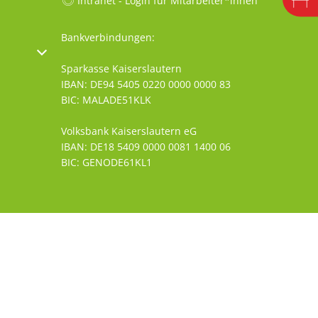
Intranet - Login für Mitarbeiter*innen
Bankverbindungen:
oder Schließzeiten auszublenden
Sparkasse Kaiserslautern
IBAN: DE94 5405 0220 0000 0000 83
BIC: MALADE51KLK
Volksbank Kaiserslautern eG
IBAN: DE18 5409 0000 0081 1400 06
BIC: GENODE61KL1