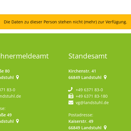
t
Leichte Sprache
Die Daten zu dieser Person stehen nicht (mehr) zur Verfügung.
ohnermeldeamt
Standesamt
ße 80
Kirchenstr. 41
ndstuhl
66849
Landstuhl
371 83-0
+49 6371 83-0
ndstuhl.de
+49 6371 83-180
vg@landstuhl.de
se:
aße 49
Postadresse:
ndstuhl
Kaiserstr. 49
szublenden
66849
Landstuhl