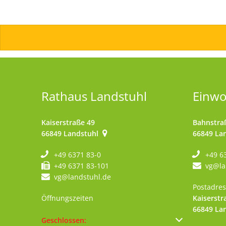
DE
Menü
Kontak
Rathaus Landstuhl
Einw
Kaiserstraße 49
Bahnstra
66849
Landstuhl
66849
La
+49 6371 83-0
+49 6
+49 6371 83-101
vg@la
vg@landstuhl.de
Postadres
Öffnungszeiten
Kaiserstr
66849
La
Klicken, um weitere Öffnungs- oder Schließzeiten au
Geschlossen: