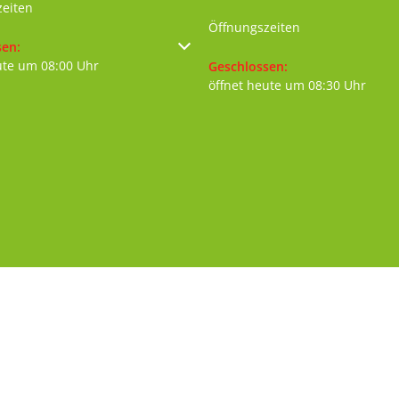
zeiten
Öffnungszeiten
um weitere Öffnungs- oder Schließzeiten auszublenden
sen:
ute um 08:00 Uhr
Klicken, um weitere Öffnungs- 
Geschlossen:
öffnet heute um 08:30 Uhr