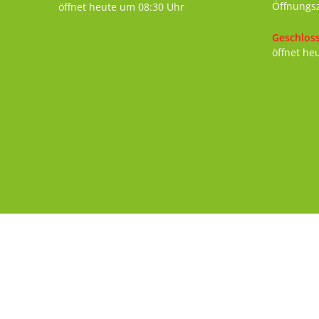
Öffnungs
öffnet heute um 08:30 Uhr
Klicken, 
Geschlos
öffnet he