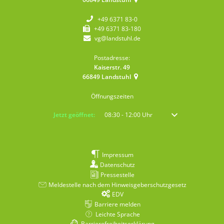
+49 6371 83-0
+49 6371 83-180
vg@landstuhl.de
Postadresse:
Kaiserstr. 49
66849
Landstuhl
Öffnungszeiten
Klicken, um weitere Öffnungs- oder Schließzeiten auszublenden
Jetzt geöffnet:
08:30
-
12:00
Uhr
Von 08:30 bis 12:00 
Impressum
Datenschutz
Pressestelle
Meldestelle nach dem Hinweisgeberschutzgesetz
EDV
Barriere melden
Leichte Sprache
Barrierefreiheitserklärung