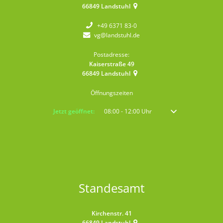
66849
Landstuhl
+49 6371 83-0
vg@landstuhl.de
Postadresse:
Kaiserstraße 49
66849
Landstuhl
Öffnungszeiten
Klicken, um weitere Öffnungs- oder Schließzeiten auszublenden
Jetzt geöffnet:
08:00
-
12:00
Uhr
Von 08:00 bis 12:00 
Standesamt
Kirchenstr. 41
66849
Landstuhl