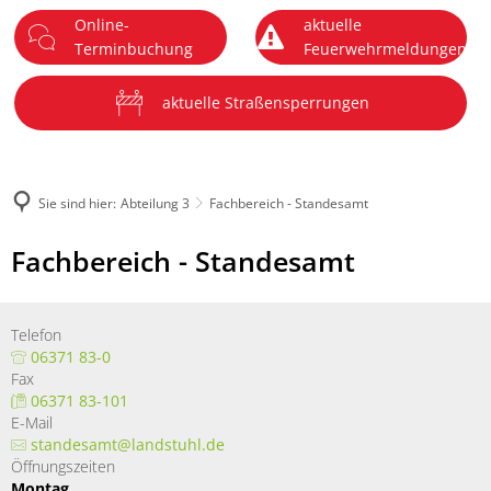
Online-
aktuelle
DE
Menü
Terminbuchung
Feuerwehrmeldungen
aktuelle Straßensperrungen
Sie sind hier:
Abteilung 3
Fachbereich - Standesamt
Fachbereich - Standesamt
Telefon
06371 83-0
Fax
06371 83-101
E-Mail
standesamt@landstuhl.de
Öffnungszeiten
Montag