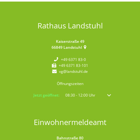
Rathaus Landstuhl
Kaiserstraße 49
66849
Landstuhl
+49 6371 83-0
+49 6371 83-101
vg@landstuhl.de
Öffnungszeiten
Klicken, um weitere Öffnungs- oder Schließzeiten auszublenden
Jetzt geöffnet:
08:30
-
12:00
Uhr
Von 08:30 bis 12:00 
Einwohnermeldeamt
Bahnstraße 80