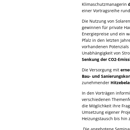
Klimaschutzmanagerin
einer Vortragsreihe run
Die Nutzung von Solare
gewinnen für private Ha
Energiepreise und ein 
Pfalz in den letzten Jah
vorhandenen Potenzials 
Unabhängigkeit von Str
Senkung der CO2-Emiss
Die Versorgung mit
erne
Bau- und Sanierungsko
zunehmender
Hitzebela
In den Vorträgen inform
verschiedenen Themenfe
die Möglichkeit ihre Fra
Umsetzung eigener Proje
Heizungstausch bis hin
Die angebotene Seminar