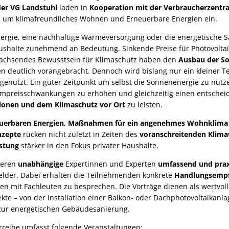
der VG Landstuhl
laden in
Kooperation mit der Verbraucherzentra
d um klimafreundliches Wohnen und Erneuerbare Energien ein.
nergie, eine nachhaltige Wärmeversorgung oder die energetische
ushalte zunehmend an Bedeutung. Sinkende Preise für Photovolta
wachsendes Bewusstsein für Klimaschutz haben den
Ausbau der So
ren deutlich vorangebracht. Dennoch wird bislang nur ein kleiner Te
genutzt. Ein guter Zeitpunkt um selbst die Sonnenenergie zu nutz
ompreisschwankungen zu erhöhen und gleichzeitig einen entsche
ionen und dem Klimaschutz vor Ort
zu leisten.
uerbaren Energien, Maßnahmen für ein angenehmes Wohnklima
nzepte
rücken nicht zuletzt in Zeiten des
voranschreitenden Klim
stung
stärker in den Fokus privater Haushalte.
ieren
unabhängige
Expertinnen und Experten
umfassend und pra
lder. Dabei erhalten die Teilnehmenden konkrete
Handlungsempf
gen mit Fachleuten zu besprechen. Die Vorträge dienen als wertvoll
kte – von der Installation einer Balkon- oder Dachphotovoltaikanl
 zur energetischen Gebäudesanierung.
reihe umfasst folgende Veranstaltungen: