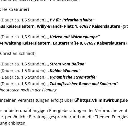
: Heiko Grüner)
 (Dauer ca. 1,5 Stunden),
„PV für Privathaushalte“
us Kaiserslautern, Willy-Brandt- Platz 1, 67657 Kaiserslautern
(
gr
 (Dauer ca. 1,5 Stunden),
„Heizen mit Wärmepumpe“
verwaltung Kaiserslautern, Lauterstraße 8, 67657 Kaiserslautern
(
 Christian Schmidt)
 (Dauer ca. 1,5 Stunden),
„Strom vom Balkon“
 (Dauer ca. 1,5 Stunden),
„Kühler Wohnen“
 (Dauer ca. 1,5 Stunden),
„Dynamische Stromtarife“
 (Dauer ca. 1,5 Stunden),
„Zukunftssicher Bauen und Sanieren“
ne stecken noch in der Planung.
inzelnen Veranstaltungen erfolgt über
https://klmitwirkung.d
ie anbieterunabhängigen Energieberatungen der Verbraucherzentr
ie, persönliche Beratungsgespräche rund um die Themen Energi
ung anbieten.