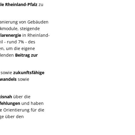
le Rheinland-Pfalz
zu
 Sanierung von Gebäuden
ikmodule, steigende
larenergie
in Rheinland-
il - rund 7% - des
en, um die eigene
idenden
Beitrag zur
sowie
zukunftsfähige
awandels
sowie
xisnah
über die
ehlungen
und haben
e Orientierung für die
age über den