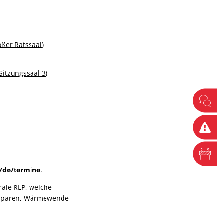
oßer Ratssaal
)
Sitzungssaal 3
)
e/de/termine
.
ale RLP, welche
esparen, Wärmewende