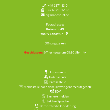
+49 6371 83-0
+49 6371 83-180
vg@landstuhl.de
Postadresse:
Kaiserstr. 49
66849
Landstuhl
Öffnungszeiten
Klicken, um weitere Öffnungs- oder Schließzeiten auszublende
Geschlossen:
öffnet heute um 08:30 Uhr
Impressum
Datenschutz
Pressestelle
Meldestelle nach dem Hinweisgeberschutzgesetz
EDV
Barriere melden
Leichte Sprache
Barrierefreiheitserklärung