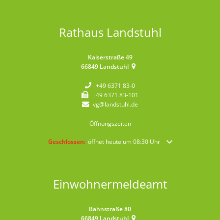
Rathaus Landstuhl
Kaiserstraße 49
66849
Landstuhl
+49 6371 83-0
+49 6371 83-101
vg@landstuhl.de
Öffnungszeiten
Klicken, um weitere Öffnungs- oder Schließzeiten auszublende
Geschlossen:
öffnet heute um 08:30 Uhr
Einwohnermeldeamt
Bahnstraße 80
66849
Landstuhl