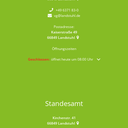
+49 6371 83-0
vg@landstuhl.de
Postadresse:
Kaiserstraße 49
66849
Landstuhl
Öffnungszeiten
Klicken, um weitere Öffnungs- oder Schließzeiten auszublende
Geschlossen:
öffnet heute um 08:00 Uhr
Standesamt
Kirchenstr. 41
66849
Landstuhl