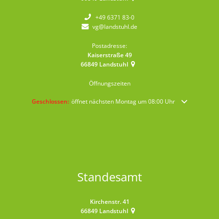
+49 6371 83-0
vg@landstuhl.de
Postadresse:
Kaiserstraße 49
66849
Landstuhl
Öffnungszeiten
Klicken, um weitere Öffnungs- oder Schließzeiten auszublenden
Geschlossen:
öffnet nächsten Montag um 08:00 Uhr
Standesamt
Kirchenstr. 41
66849
Landstuhl