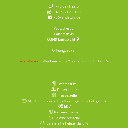
+49 6371 83-0
+49 6371 83-180
vg@landstuhl.de
Postadresse:
Kaiserstr. 49
66849
Landstuhl
Öffnungszeiten
Klicken, um weitere Öffnungs- oder Schließzeiten auszublenden
Geschlossen:
öffnet nächsten Montag um 08:30 Uhr
Impressum
Datenschutz
Pressestelle
Meldestelle nach dem Hinweisgeberschutzgesetz
EDV
Barriere melden
Leichte Sprache
Barrierefreiheitserklärung