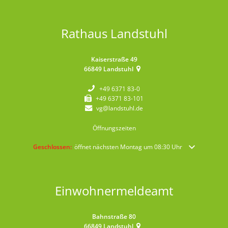
Rathaus Landstuhl
Kaiserstraße 49
66849
Landstuhl
+49 6371 83-0
+49 6371 83-101
vg@landstuhl.de
Öffnungszeiten
Klicken, um weitere Öffnungs- oder Schließzeiten auszublenden
Geschlossen:
öffnet nächsten Montag um 08:30 Uhr
Einwohnermeldeamt
Bahnstraße 80
66849
Landstuhl