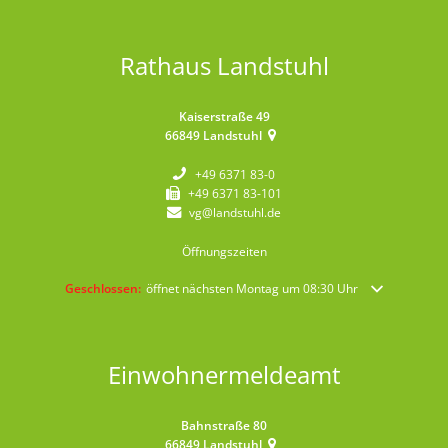
Rathaus Landstuhl
Kaiserstraße 49
66849
Landstuhl
+49 6371 83-0
+49 6371 83-101
vg@landstuhl.de
Öffnungszeiten
Klicken, um weitere Öffnungs- oder Schließzeiten auszublenden
Geschlossen:
öffnet nächsten Montag um 08:30 Uhr
Einwohnermeldeamt
Bahnstraße 80
66849
Landstuhl