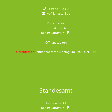
+49 6371 83-0
vg@landstuhl.de
Postadresse:
Kaiserstraße 49
66849
Landstuhl
Öffnungszeiten
Klicken, um weitere Öffnungs- oder Schließzeiten auszublenden
Geschlossen:
öffnet nächsten Montag um 08:00 Uhr
Standesamt
Kirchenstr. 41
66849
Landstuhl