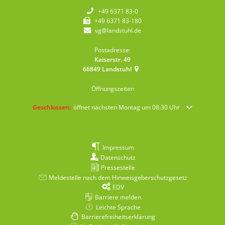
+49 6371 83-0
+49 6371 83-180
vg@landstuhl.de
Postadresse:
Kaiserstr. 49
66849
Landstuhl
Öffnungszeiten
Klicken, um weitere Öffnungs- oder Schließzeiten auszublenden
Geschlossen:
öffnet nächsten Montag um 08:30 Uhr
Impressum
Datenschutz
Pressestelle
Meldestelle nach dem Hinweisgeberschutzgesetz
EDV
Barriere melden
Leichte Sprache
Barrierefreiheitserklärung