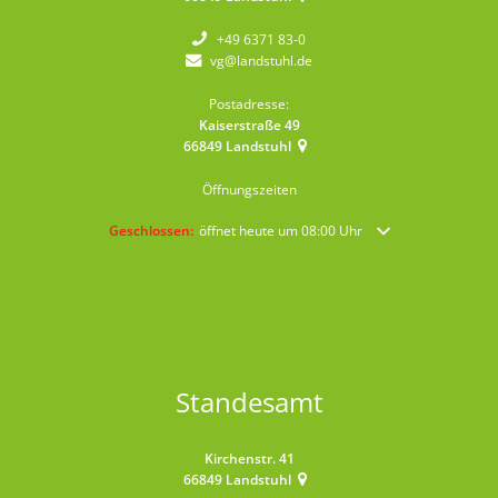
+49 6371 83-0
vg@landstuhl.de
Postadresse:
Kaiserstraße 49
66849
Landstuhl
Öffnungszeiten
Klicken, um weitere Öffnungs- oder Schließzeiten auszublende
Geschlossen:
öffnet heute um 08:00 Uhr
Standesamt
Kirchenstr. 41
66849
Landstuhl