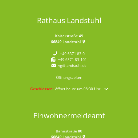
Rathaus Landstuhl
Kaiserstraße 49
66849
Landstuhl
+49 6371 83-0
+49 6371 83-101
vg@landstuhl.de
Öffnungszeiten
Klicken, um weitere Öffnungs- oder Schließzeiten auszublende
Geschlossen:
öffnet heute um 08:30 Uhr
Einwohnermeldeamt
Bahnstraße 80
66849
Landstuhl