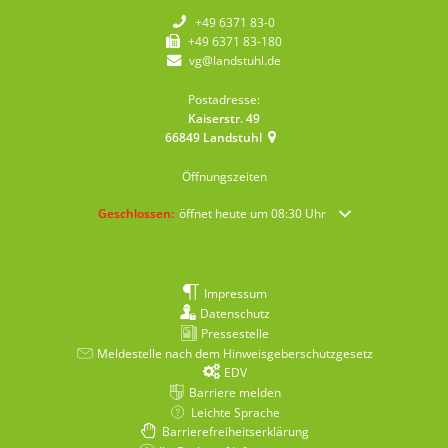
+49 6371 83-0
+49 6371 83-180
vg@landstuhl.de
Postadresse:
Kaiserstr. 49
66849
Landstuhl
Öffnungszeiten
Klicken, um weitere Öffnungs- oder Schließzeiten auszublende
Geschlossen:
öffnet heute um 08:30 Uhr
Impressum
Datenschutz
Pressestelle
Meldestelle nach dem Hinweisgeberschutzgesetz
EDV
Barriere melden
Leichte Sprache
Barrierefreiheitserklärung