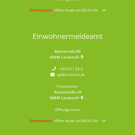
Klicken, um weitere Öffnungs- oder Schließzeiten auszublende
Geschlossen:
öffnet heute um 08:30 Uhr
Einwohnermeldeamt
Bahnstraße 80
66849
Landstuhl
+49 6371 83-0
vg@landstuhl.de
Postadresse:
Kaiserstraße 49
66849
Landstuhl
Öffnungszeiten
Klicken, um weitere Öffnungs- oder Schließzeiten auszublende
Geschlossen:
öffnet heute um 08:00 Uhr