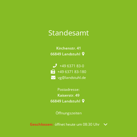
Standesamt
Kirchenstr. 41
66849
Landstuhl
+49 6371 83-0
+49 6371 83-180
vg@landstuhl.de
Postadresse:
Kaiserstr. 49
66849
Landstuhl
Öffnungszeiten
Klicken, um weitere Öffnungs- oder Schließzeiten auszublende
Geschlossen:
öffnet heute um 08:30 Uhr