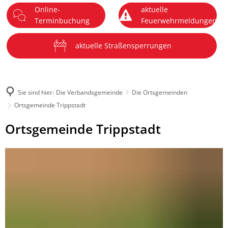
Online-
aktuelle
DE
Terminbuchung
Feuerwehrmeldungen
Menü
aktuelle Straßensperrungen
Sie sind hier:
Die Verbandsgemeinde
Die Ortsgemeinden
Ortsgemeinde Trippstadt
Ortsgemeinde
Ortsgemeinde Trippstadt
Trippstadt