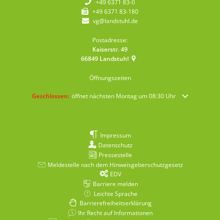
+49 6371 83-0
+49 6371 83-180
vg@landstuhl.de
Postadresse:
Kaiserstr. 49
66849
Landstuhl
Öffnungszeiten
Klicken, um weitere Öffnungs- oder Schließzeiten auszublenden
Geschlossen:
öffnet nächsten Montag um 08:30 Uhr
Impressum
Datenschutz
Pressestelle
Meldestelle nach dem Hinweisgeberschutzgesetz
EDV
Barriere melden
Leichte Sprache
Barrierefreiheitserklärung
Ihr Recht auf Informationen