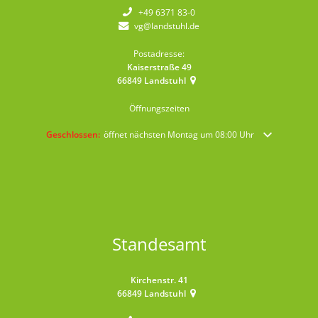
+49 6371 83-0
vg@landstuhl.de
Postadresse:
Kaiserstraße 49
66849
Landstuhl
Öffnungszeiten
Klicken, um weitere Öffnungs- oder Schließzeiten auszublenden
Geschlossen:
öffnet nächsten Montag um 08:00 Uhr
Standesamt
Kirchenstr. 41
66849
Landstuhl