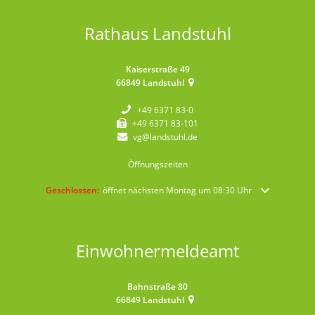
Rathaus Landstuhl
Kaiserstraße 49
66849
Landstuhl
+49 6371 83-0
+49 6371 83-101
vg@landstuhl.de
Öffnungszeiten
Klicken, um weitere Öffnungs- oder Schließzeiten auszublenden
Geschlossen:
öffnet nächsten Montag um 08:30 Uhr
Einwohnermeldeamt
Bahnstraße 80
66849
Landstuhl