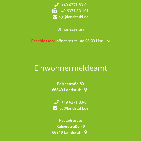
+49 6371 83-0
+49 6371 83-101
vg@landstuhl.de
Öffnungszeiten
Klicken, um weitere Öffnungs- oder Schließzeiten auszublende
Geschlossen:
öffnet heute um 08:30 Uhr
Einwohnermeldeamt
Bahnstraße 80
66849
Landstuhl
+49 6371 83-0
vg@landstuhl.de
Postadresse:
Kaiserstraße 49
66849
Landstuhl