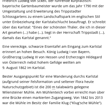
Friedrich Ludwig von Sckell, der führende kurpfälzisch-
bayerische Gartenbaumeister wurde um das Jahr 1790 mit der
Umgestaltung und Erweiterung des Trippstadter
Schlossgartens zu einem Landschaftspark im englischen Stil
unter Einbeziehung der Karlstalschlucht beauftragt. Er schreibt
über das Karlstal: "Eines der schönsten Thäler, die ich in dieser
Art gesehen (...) habe (...), liegt in der Herrschaft Trippstadt (...),
damals das Karlstal genannt."
Eine viereckige, schwarze Eisentafel am Eingang zum Karlstal
erinnert an hohen Besuch. König Ludwig I von Bayern,
Großherzog Ludwig III von Hessen und Erzherzogin Hildegard
von Österreich nebst hohem Gefolge weilten am
9. August 1862 im Karlstal.
Bester Ausgangspunkt für eine Wanderung durchs Karlstal
(aufgrund seiner Felsformation und seltener Flora heute
Naturschutzgebiet) ist die 200
m
talabwärts gelegene
Wilensteiner Mühle. Am Mühlenteich vorbei erreicht man über
eine Brücke einen markierten Zugangsweg. Von 1842 bis 2013
war die Mühle im Besitz der Familie Klug ("Klug'sche Mühle").