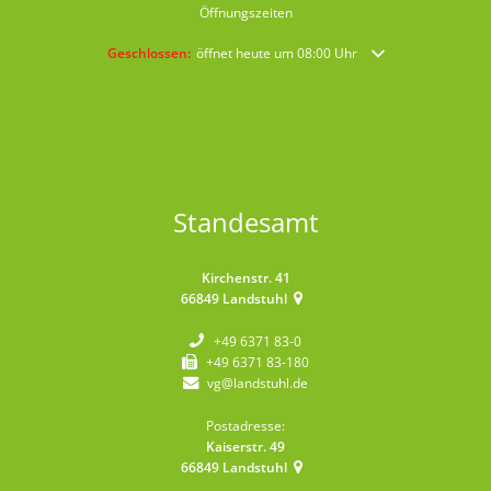
Öffnungszeiten
Klicken, um weitere Öffnungs- oder Schließzeiten auszublende
Geschlossen:
öffnet heute um 08:00 Uhr
Standesamt
Kirchenstr. 41
66849
Landstuhl
+49 6371 83-0
+49 6371 83-180
vg@landstuhl.de
Postadresse:
Kaiserstr. 49
66849
Landstuhl