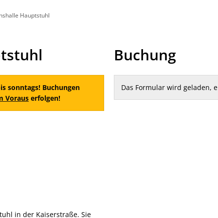
nshalle Hauptstuhl
t
Leichte Sprache
tstuhl
Buchung
bis sonntags! Buchungen
Das Formular wird geladen, 
m Voraus
erfolgen!
tuhl in der Kaiserstraße. Sie