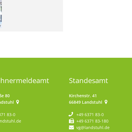
l
ohnermeldeamt
Standesamt
ße 80
Kirchenstr. 41
ndstuhl
66849
Landstuhl
371 83-0
+49 6371 83-0
ndstuhl.de
+49 6371 83-180
vg@landstuhl.de