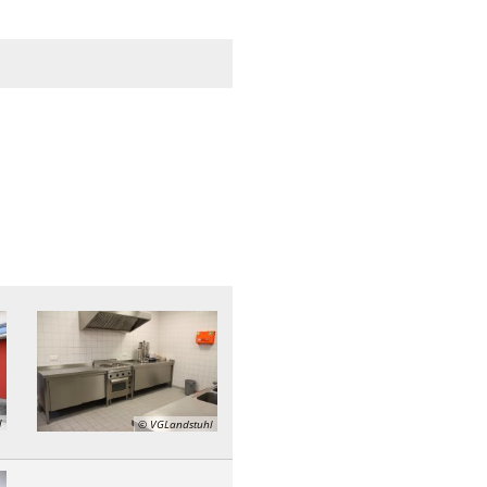
ebnisse werden geladen
l
© VGLandstuhl