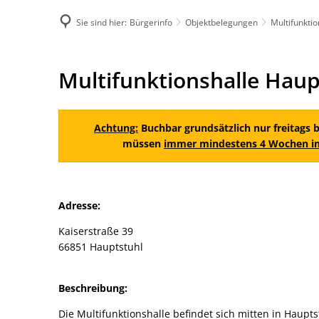
Sie sind hier:
Bürgerinfo
Objektbelegungen
Multifunktio
DE
Menü
Kontak
Multifunktionshalle
Multifunktionshalle Haup
Hauptstuhl
Achtung:
Buchbar grundsätzlich nur freitags 
müssen
immer mindestens 4 Wochen i
Adresse:
Kaiserstraße 39
66851 Hauptstuhl
Beschreibung:
Die Multifunktionshalle befindet sich mitten in Haupts