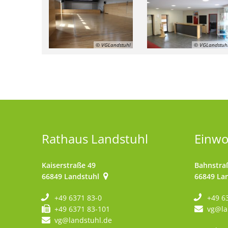
© VGLandstuhl
© VGLandstuh
Rathaus Landstuhl
Einw
Kaiserstraße 49
Bahnstra
66849
Landstuhl
66849
La
+49 6371 83-0
+49 6
+49 6371 83-101
vg@la
vg@landstuhl.de