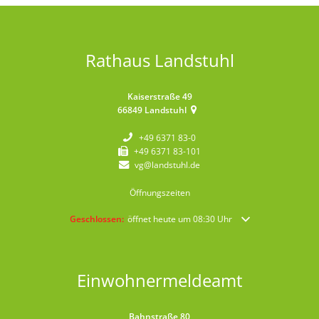
Rathaus Landstuhl
Kaiserstraße 49
66849
Landstuhl
+49 6371 83-0
+49 6371 83-101
vg@landstuhl.de
Öffnungszeiten
Klicken, um weitere Öffnungs- oder Schließzeiten auszublende
Geschlossen:
öffnet heute um 08:30 Uhr
Einwohnermeldeamt
Bahnstraße 80