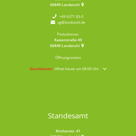
66849
Landstuhl
+49 6371 83-0
vg@landstuhl.de
Postadresse:
Kaiserstraße 49
66849
Landstuhl
Öffnungszeiten
Klicken, um weitere Öffnungs- oder Schließzeiten auszublende
Geschlossen:
öffnet heute um 08:00 Uhr
Standesamt
Kirchenstr. 41