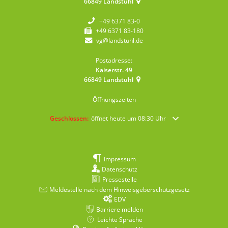
66849
Landstuhl
+49 6371 83-0
+49 6371 83-180
vg@landstuhl.de
Postadresse:
Kaiserstr. 49
66849
Landstuhl
Öffnungszeiten
Klicken, um weitere Öffnungs- oder Schließzeiten auszublende
Geschlossen:
öffnet heute um 08:30 Uhr
Impressum
Datenschutz
Pressestelle
Meldestelle nach dem Hinweisgeberschutzgesetz
EDV
Barriere melden
Leichte Sprache