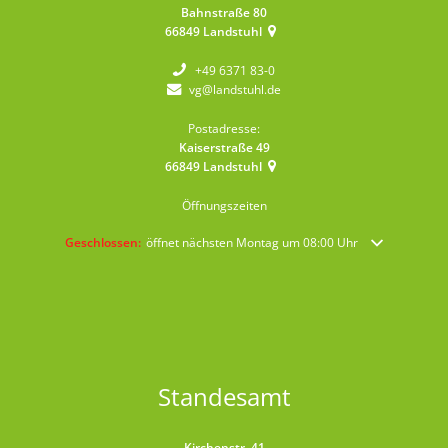
Bahnstraße 80
66849
Landstuhl
+49 6371 83-0
vg@landstuhl.de
Postadresse:
Kaiserstraße 49
66849
Landstuhl
Öffnungszeiten
Klicken, um weitere Öffnungs- oder Schließzeiten auszublenden
Geschlossen:
öffnet nächsten Montag um 08:00 Uhr
Standesamt
Kirchenstr. 41