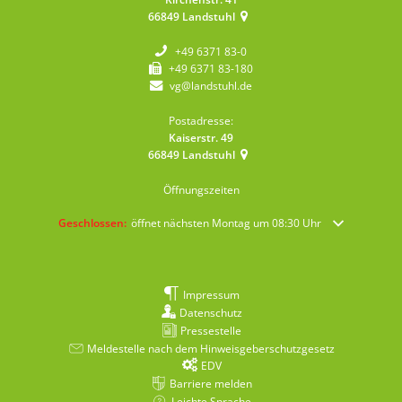
66849
Landstuhl
+49 6371 83-0
+49 6371 83-180
vg@landstuhl.de
Postadresse:
Kaiserstr. 49
66849
Landstuhl
Öffnungszeiten
Klicken, um weitere Öffnungs- oder Schließzeiten auszublenden
Geschlossen:
öffnet nächsten Montag um 08:30 Uhr
Impressum
Datenschutz
Pressestelle
Meldestelle nach dem Hinweisgeberschutzgesetz
EDV
Barriere melden
Leichte Sprache