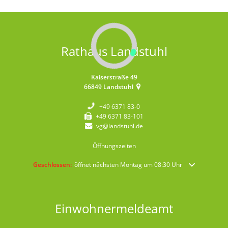
Rathaus Landstuhl
Kaiserstraße 49
66849
Landstuhl
+49 6371 83-0
+49 6371 83-101
vg@landstuhl.de
Öffnungszeiten
Klicken, um weitere Öffnungs- oder Schließzeiten auszublenden
Geschlossen:
öffnet nächsten Montag um 08:30 Uhr
Einwohnermeldeamt