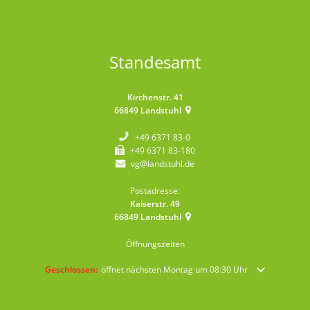
Standesamt
Kirchenstr. 41
66849
Landstuhl
+49 6371 83-0
+49 6371 83-180
vg@landstuhl.de
Postadresse:
Kaiserstr. 49
66849
Landstuhl
Öffnungszeiten
Klicken, um weitere Öffnungs- oder Schließzeiten auszublenden
Geschlossen:
öffnet nächsten Montag um 08:30 Uhr