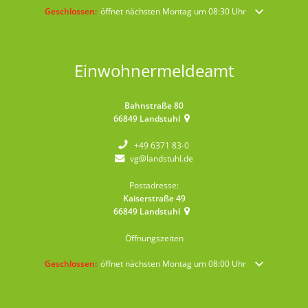
Klicken, um weitere Öffnungs- oder Schließzeiten auszublenden
Geschlossen:
öffnet nächsten Montag um 08:30 Uhr
Einwohnermeldeamt
Bahnstraße 80
66849
Landstuhl
+49 6371 83-0
vg@landstuhl.de
Postadresse:
Kaiserstraße 49
66849
Landstuhl
Öffnungszeiten
Klicken, um weitere Öffnungs- oder Schließzeiten auszublenden
Geschlossen:
öffnet nächsten Montag um 08:00 Uhr