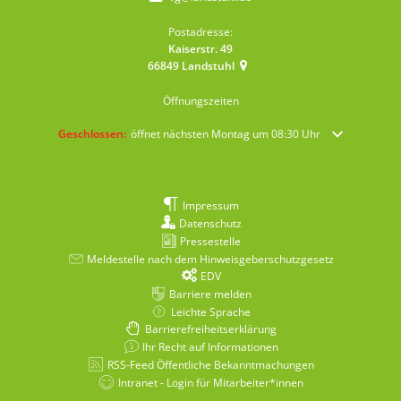
Postadresse:
Kaiserstr. 49
66849
Landstuhl
Öffnungszeiten
Klicken, um weitere Öffnungs- oder Schließzeiten auszublenden
Geschlossen:
öffnet nächsten Montag um 08:30 Uhr
Impressum
Datenschutz
Pressestelle
Meldestelle nach dem Hinweisgeberschutzgesetz
EDV
Barriere melden
Leichte Sprache
Barrierefreiheitserklärung
Ihr Recht auf Informationen
RSS-Feed Öffentliche Bekanntmachungen
Intranet - Login für Mitarbeiter*innen