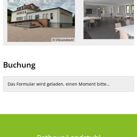
© VGL
© VGLandstuhl
Buchung
Das Formular wird geladen, einen Moment bitte…