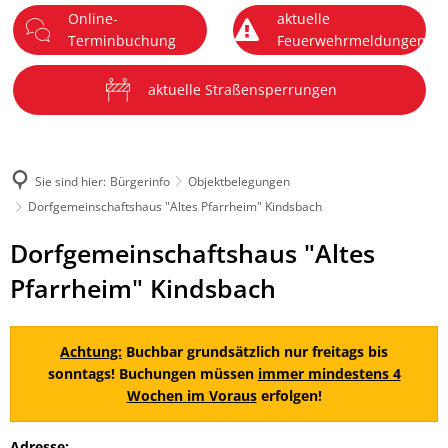
Online-
aktuelle
DE
Terminbuchung
Feuerwehrmeldungen
Menü
aktuelle Straßensperrungen
Sie sind hier:
Bürgerinfo
Objektbelegungen
Dorfgemeinschaftshaus "Altes Pfarrheim" Kindsbach
Dorfgemeinschaftshaus
Dorfgemeinschaftshaus "Altes
"Altes
Pfarrheim" Kindsbach
Pfarrheim"
Kindsbach
Achtung:
Buchbar grundsätzlich nur freitags bis
sonntags! Buchungen müssen
immer mindestens 4
Wochen im Voraus
erfolgen!
Adresse: