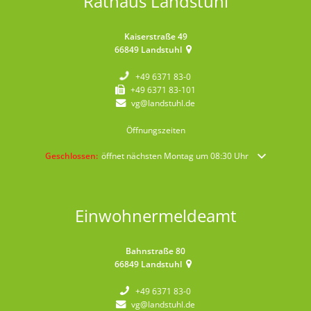
Rathaus Landstuhl
Kaiserstraße 49
66849
Landstuhl
+49 6371 83-0
+49 6371 83-101
vg@landstuhl.de
Öffnungszeiten
Klicken, um weitere Öffnungs- oder Schließzeiten auszublenden
Geschlossen:
öffnet nächsten Montag um 08:30 Uhr
Einwohnermeldeamt
Bahnstraße 80
66849
Landstuhl
+49 6371 83-0
vg@landstuhl.de