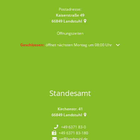
Postadresse:
Kaiserstraße 49
66849
Landstuhl
Öffnungszeiten
Klicken, um weitere Öffnungs- oder Schließzeiten auszublenden
Geschlossen:
öffnet nächsten Montag um 08:00 Uhr
Standesamt
Kirchenstr. 41
66849
Landstuhl
+49 6371 83-0
+49 6371 83-180
vg@landstuhl.de