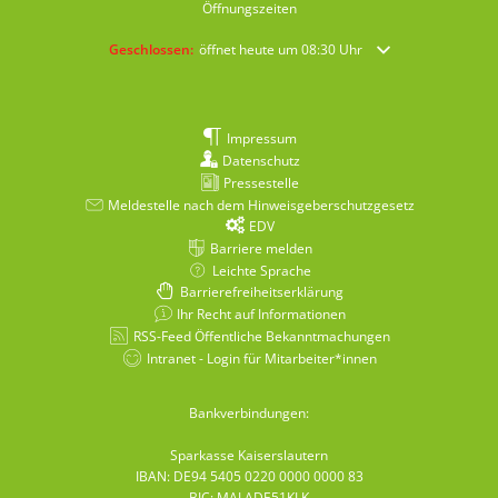
Öffnungszeiten
Klicken, um weitere Öffnungs- oder Schließzeiten auszublende
Geschlossen:
öffnet heute um 08:30 Uhr
Impressum
Datenschutz
Pressestelle
Meldestelle nach dem Hinweisgeberschutzgesetz
EDV
Barriere melden
Leichte Sprache
Barrierefreiheitserklärung
Ihr Recht auf Informationen
RSS-Feed Öffentliche Bekanntmachungen
Intranet - Login für Mitarbeiter*innen
Bankverbindungen:
Sparkasse Kaiserslautern
IBAN: DE94 5405 0220 0000 0000 83
BIC: MALADE51KLK