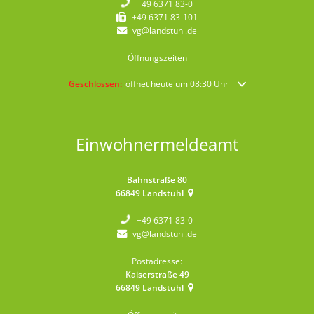
+49 6371 83-0
+49 6371 83-101
vg@landstuhl.de
Öffnungszeiten
Klicken, um weitere Öffnungs- oder Schließzeiten auszublende
Geschlossen:
öffnet heute um 08:30 Uhr
Einwohnermeldeamt
Bahnstraße 80
66849
Landstuhl
+49 6371 83-0
vg@landstuhl.de
Postadresse:
Kaiserstraße 49
66849
Landstuhl