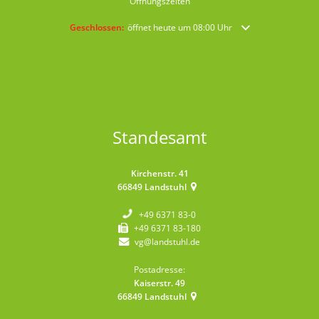
Öffnungszeiten
Klicken, um weitere Öffnungs- oder Schließzeiten auszublende
Geschlossen:
öffnet heute um 08:00 Uhr
Standesamt
Kirchenstr. 41
66849
Landstuhl
+49 6371 83-0
+49 6371 83-180
vg@landstuhl.de
Postadresse:
Kaiserstr. 49
66849
Landstuhl