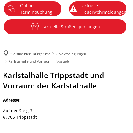
Online-
aktuelle
DE
Terminbuchung
Feuerwehrmeldungen
Menü
aktuelle Straßensperrungen
Sie sind hier:
Bürgerinfo
Objektbelegungen
Karlstalhalle und Vorraum Trippstadt
Karlstalhalle
Karlstalhalle Trippstadt und
und
Vorraum der Karlstalhalle
Vorraum
Adresse:
Trippstadt
Auf der Steig 3
67705 Trippstadt