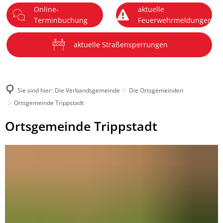
Online-
aktuelle
DE
Terminbuchung
Feuerwehrmeldungen
Menü
aktuelle Straßensperrungen
Sie sind hier:
Die Verbandsgemeinde
Die Ortsgemeinden
Ortsgemeinde Trippstadt
Ortsgemeinde
Ortsgemeinde Trippstadt
Trippstadt