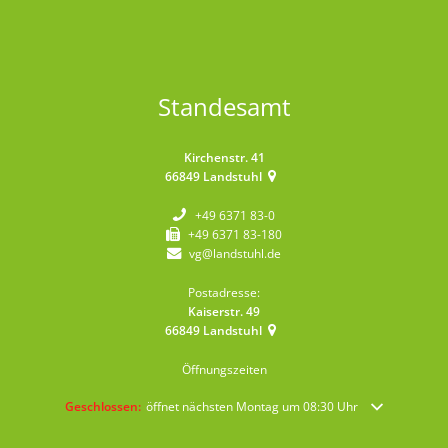
Standesamt
Kirchenstr. 41
66849
Landstuhl
+49 6371 83-0
+49 6371 83-180
vg@landstuhl.de
Postadresse:
Kaiserstr. 49
66849
Landstuhl
Öffnungszeiten
Klicken, um weitere Öffnungs- oder Schließzeiten auszublenden
Geschlossen:
öffnet nächsten Montag um 08:30 Uhr