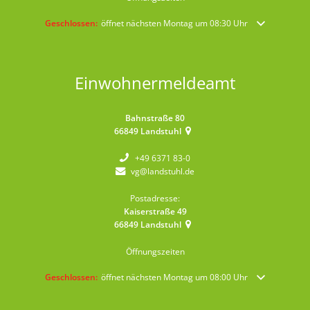
Klicken, um weitere Öffnungs- oder Schließzeiten auszublenden
Geschlossen:
öffnet nächsten Montag um 08:30 Uhr
Einwohnermeldeamt
Bahnstraße 80
66849
Landstuhl
+49 6371 83-0
vg@landstuhl.de
Postadresse:
Kaiserstraße 49
66849
Landstuhl
Öffnungszeiten
Klicken, um weitere Öffnungs- oder Schließzeiten auszublenden
Geschlossen:
öffnet nächsten Montag um 08:00 Uhr