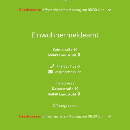
Klicken, um weitere Öffnungs- oder Schließzeiten auszublenden
Geschlossen:
öffnet nächsten Montag um 08:30 Uhr
Einwohnermeldeamt
Bahnstraße 80
66849
Landstuhl
+49 6371 83-0
vg@landstuhl.de
Postadresse:
Kaiserstraße 49
66849
Landstuhl
Öffnungszeiten
Klicken, um weitere Öffnungs- oder Schließzeiten auszublenden
Geschlossen:
öffnet nächsten Montag um 08:00 Uhr