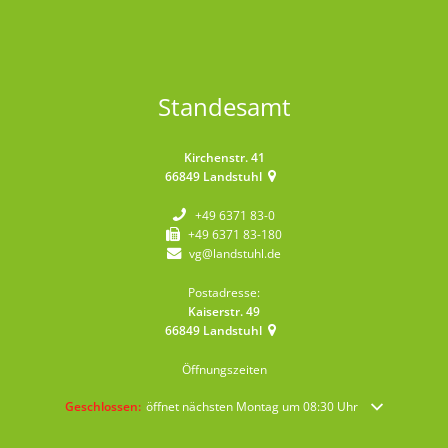
Standesamt
Kirchenstr. 41
66849
Landstuhl
+49 6371 83-0
+49 6371 83-180
vg@landstuhl.de
Postadresse:
Kaiserstr. 49
66849
Landstuhl
Öffnungszeiten
Klicken, um weitere Öffnungs- oder Schließzeiten auszublenden
Geschlossen:
öffnet nächsten Montag um 08:30 Uhr