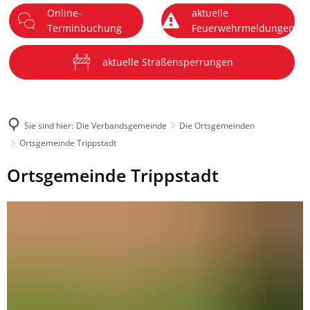
Online-
aktuelle
DE
Terminbuchung
Feuerwehrmeldungen
Menü
aktuelle Straßensperrungen
Sie sind hier:
Die Verbandsgemeinde
Die Ortsgemeinden
Ortsgemeinde Trippstadt
Ortsgemeinde
Ortsgemeinde Trippstadt
Trippstadt