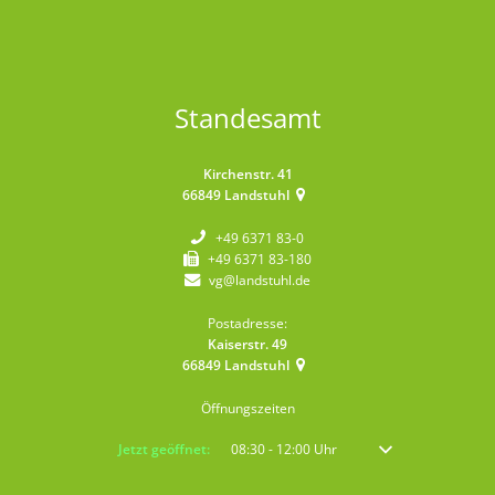
Standesamt
Kirchenstr. 41
66849
Landstuhl
+49 6371 83-0
+49 6371 83-180
vg@landstuhl.de
Postadresse:
Kaiserstr. 49
66849
Landstuhl
Öffnungszeiten
Klicken, um weitere Öffnungs- oder Schließzeiten auszublenden
Jetzt geöffnet:
08:30
-
12:00
Uhr
Von 08:30 bis 12:00 