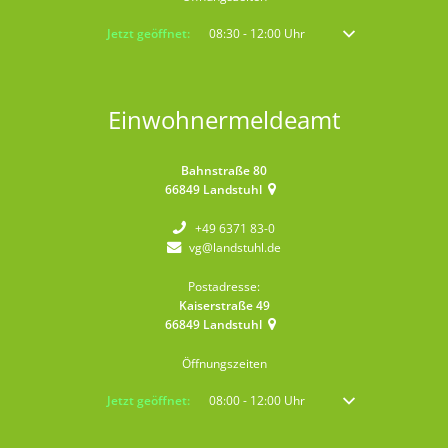
Klicken, um weitere Öffnungs- oder Schließzeiten auszublenden
Jetzt geöffnet:
08:30
-
12:00
Uhr
Von 08:30 bis 12:00 
Einwohnermeldeamt
Bahnstraße 80
66849
Landstuhl
+49 6371 83-0
vg@landstuhl.de
Postadresse:
Kaiserstraße 49
66849
Landstuhl
Öffnungszeiten
Klicken, um weitere Öffnungs- oder Schließzeiten auszublenden
Jetzt geöffnet:
08:00
-
12:00
Uhr
Von 08:00 bis 12:00 