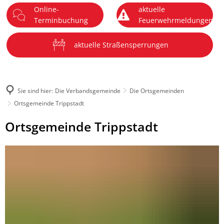
Online-
aktuelle
DE
Terminbuchung
Feuerwehrmeldungen
Menü
aktuelle Straßensperrungen
Sie sind hier:
Die Verbandsgemeinde
Die Ortsgemeinden
Ortsgemeinde Trippstadt
Ortsgemeinde
Ortsgemeinde Trippstadt
Trippstadt