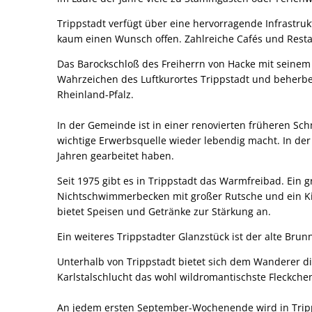
Trippstadt verfügt über eine hervorragende Infrastruk
kaum einen Wunsch offen. Zahlreiche Cafés und Rest
Das Barockschloß des Freiherrn von Hacke mit seinem
Wahrzeichen des Luftkurortes Trippstadt und beherber
Rheinland-Pfalz.
In der Gemeinde ist in einer renovierten früheren Sc
wichtige Erwerbsquelle wieder lebendig macht. In de
Jahren gearbeitet haben.
Seit 1975 gibt es in Trippstadt das Warmfreibad. Ei
Nichtschwimmerbecken mit großer Rutsche und ein Ki
bietet Speisen und Getränke zur Stärkung an.
Ein weiteres Trippstadter Glanzstück ist der alte Br
Unterhalb von Trippstadt bietet sich dem Wanderer di
Karlstalschlucht das wohl wildromantischste Fleckche
An jedem ersten September-Wochenende wird in Tripps