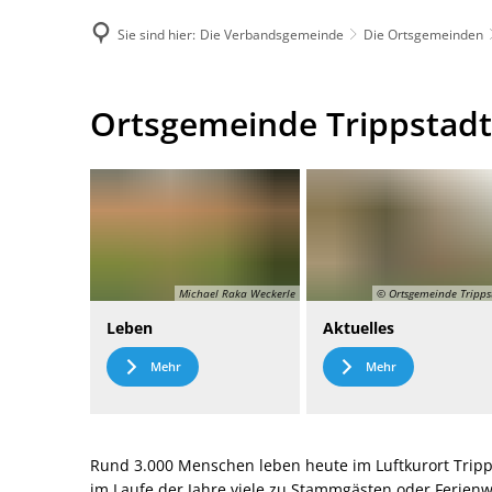
Sie sind hier:
Die Verbandsgemeinde
Die Ortsgemeinden
DE
Menü
Kontak
Ortsgemeinde
Ortsgemeinde Trippstadt
Trippstadt
Michael Raka Weckerle
© Ortsgemeinde Tripps
Leben
Aktuelles
Mehr
Mehr
Rund 3.000 Menschen leben heute im Luftkurort Tripp
im Laufe der Jahre viele zu Stammgästen oder Ferie