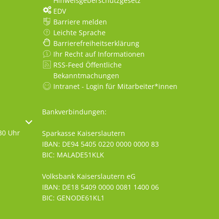
Hinweisgeberschutzgesetz
EDV
Barriere melden
Leichte Sprache
Barrierefreiheitserklärung
Ihr Recht auf Informationen
RSS-Feed Öffentliche
Bekanntmachungen
Intranet - Login für Mitarbeiter*innen
Bankverbindungen:
oder Schließzeiten auszublenden
30 Uhr
Sparkasse Kaiserslautern
IBAN: DE94 5405 0220 0000 0000 83
BIC: MALADE51KLK
Volksbank Kaiserslautern eG
IBAN: DE18 5409 0000 0081 1400 06
BIC: GENODE61KL1