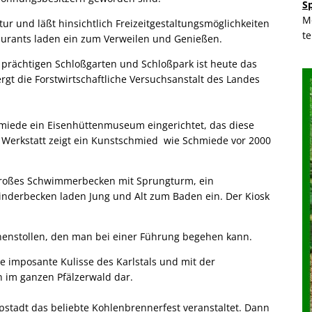
S
M
tur und läßt hinsichtlich Freizeitgestaltungsmöglichkeiten
t
aurants laden ein zum Verweilen und Genießen.
 prächtigen Schloßgarten und Schloßpark ist heute das
gt die Forstwirtschaftliche Versuchsanstalt des Landes
hmiede ein Eisenhüttenmuseum eingerichtet, das diese
r Werkstatt zeigt ein Kunstschmied wie Schmiede vor 2000
n großes Schwimmerbecken mit Sprungturm, ein
nderbecken laden Jung und Alt zum Baden ein. Der Kiosk
unnenstollen, den man bei einer Führung begehen kann.
e imposante Kulisse des Karlstals und mit der
n im ganzen Pfälzerwald dar.
tadt das beliebte Kohlenbrennerfest veranstaltet. Dann