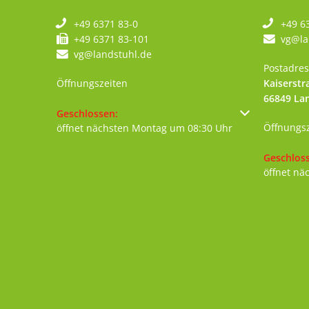
+49 6371 83-0
+49 6
+49 6371 83-101
vg@la
vg@landstuhl.de
Postadres
Öffnungszeiten
Kaiserstr
66849
La
Klicken, um weitere Öffnungs- oder Schließzeiten au
Geschlossen:
Öffnungs
öffnet nächsten Montag um 08:30 Uhr
Klicken, 
Geschlos
öffnet nä