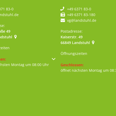
371 83-0
+49 6371 83-0
ndstuhl.de
+49 6371 83-180
vg@landstuhl.de
se:
aße 49
Postadresse:
ndstuhl
Kaiserstr. 49
szublenden
66849
Landstuhl
zeiten
Öffnungszeiten
um weitere Öffnungs- oder Schließzeiten auszublenden
sen:
chsten Montag um 08:00 Uhr
Klicken, um weitere Öffnungs- 
Geschlossen:
öffnet nächsten Montag um 08: