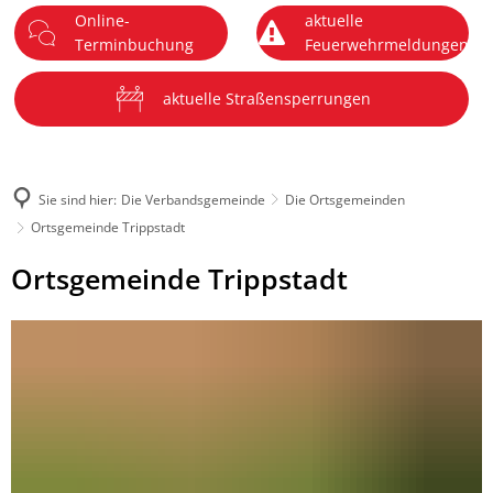
Online-
aktuelle
DE
Terminbuchung
Feuerwehrmeldungen
Menü
aktuelle Straßensperrungen
Sie sind hier:
Die Verbandsgemeinde
Die Ortsgemeinden
Ortsgemeinde Trippstadt
Ortsgemeinde
Ortsgemeinde Trippstadt
Trippstadt