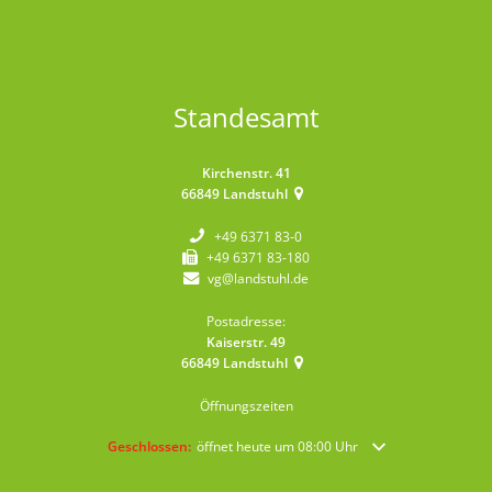
Standesamt
Kirchenstr. 41
66849
Landstuhl
+49 6371 83-0
+49 6371 83-180
vg@landstuhl.de
Postadresse:
Kaiserstr. 49
66849
Landstuhl
Öffnungszeiten
Klicken, um weitere Öffnungs- oder Schließzeiten auszublende
Geschlossen:
öffnet heute um 08:00 Uhr