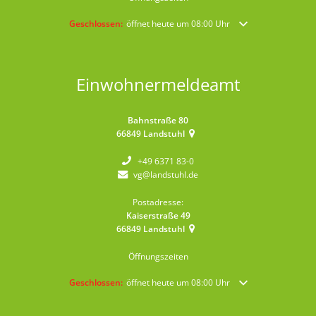
Klicken, um weitere Öffnungs- oder Schließzeiten auszublende
Geschlossen:
öffnet heute um 08:00 Uhr
Einwohnermeldeamt
Bahnstraße 80
66849
Landstuhl
+49 6371 83-0
vg@landstuhl.de
Postadresse:
Kaiserstraße 49
66849
Landstuhl
Öffnungszeiten
Klicken, um weitere Öffnungs- oder Schließzeiten auszublende
Geschlossen:
öffnet heute um 08:00 Uhr