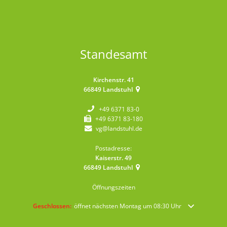
Standesamt
Kirchenstr. 41
66849
Landstuhl
+49 6371 83-0
+49 6371 83-180
vg@landstuhl.de
Postadresse:
Kaiserstr. 49
66849
Landstuhl
Öffnungszeiten
Klicken, um weitere Öffnungs- oder Schließzeiten auszublenden
Geschlossen:
öffnet nächsten Montag um 08:30 Uhr