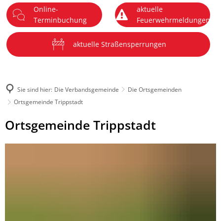
Online-
aktuelle
DE
Terminbuchung
Feuerwehrmeldungen
Menü
aktuelle Straßensperrungen
Sie sind hier:
Die Verbandsgemeinde
Die Ortsgemeinden
Ortsgemeinde Trippstadt
Ortsgemeinde
Ortsgemeinde Trippstadt
Trippstadt