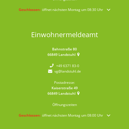
Klicken, um weitere Öffnungs- oder Schließzeiten auszublenden
Geschlossen:
öffnet nächsten Montag um 08:30 Uhr
Einwohnermeldeamt
Bahnstraße 80
66849
Landstuhl
+49 6371 83-0
vg@landstuhl.de
Postadresse:
Kaiserstraße 49
66849
Landstuhl
Öffnungszeiten
Klicken, um weitere Öffnungs- oder Schließzeiten auszublenden
Geschlossen:
öffnet nächsten Montag um 08:00 Uhr