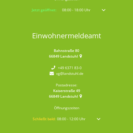
Klicken, um weitere Öffnungs- oder Schließzeiten auszublenden
Jetzt geöffnet:
08:00
-
18:00
Uhr
Von 08:00 bis 18:00 
Einwohnermeldeamt
Bahnstraße 80
66849
Landstuhl
+49 6371 83-0
vg@landstuhl.de
Postadresse:
Kaiserstraße 49
66849
Landstuhl
Öffnungszeiten
Klicken, um weitere Öffnungs- oder Schließzeiten auszublen
Schließt bald:
08:00
-
12:00
Uhr
Von 08:00 bis 12:00 Uhr