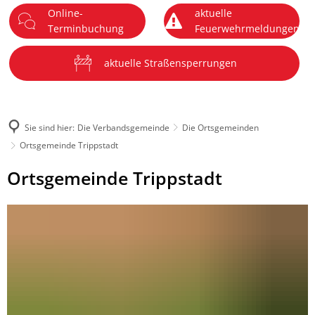
Online-
aktuelle
DE
Terminbuchung
Feuerwehrmeldungen
Menü
aktuelle Straßensperrungen
Sie sind hier:
Die Verbandsgemeinde
Die Ortsgemeinden
Ortsgemeinde Trippstadt
Ortsgemeinde
Ortsgemeinde Trippstadt
Trippstadt