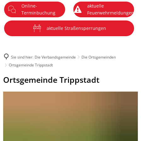
Online-
aktuelle
DE
Terminbuchung
Feuerwehrmeldungen
Menü
aktuelle Straßensperrungen
Sie sind hier:
Die Verbandsgemeinde
Die Ortsgemeinden
Ortsgemeinde Trippstadt
Ortsgemeinde
Ortsgemeinde Trippstadt
Trippstadt