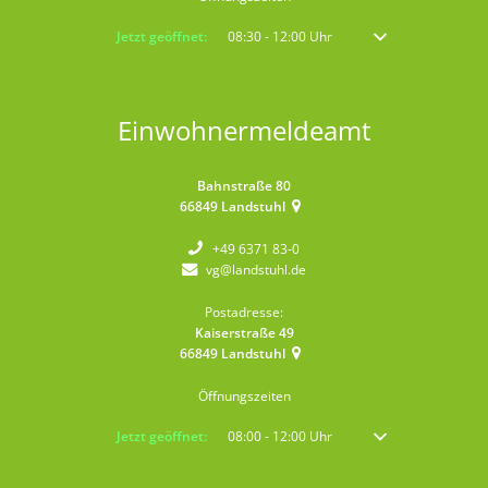
Klicken, um weitere Öffnungs- oder Schließzeiten auszublenden
Jetzt geöffnet:
08:30
-
12:00
Uhr
Von 08:30 bis 12:00 
Einwohnermeldeamt
Bahnstraße 80
66849
Landstuhl
+49 6371 83-0
vg@landstuhl.de
Postadresse:
Kaiserstraße 49
66849
Landstuhl
Öffnungszeiten
Klicken, um weitere Öffnungs- oder Schließzeiten auszublenden
Jetzt geöffnet:
08:00
-
12:00
Uhr
Von 08:00 bis 12:00 