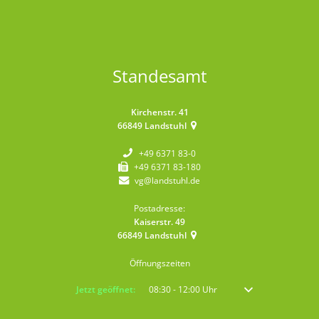
Standesamt
Kirchenstr. 41
66849
Landstuhl
+49 6371 83-0
+49 6371 83-180
vg@landstuhl.de
Postadresse:
Kaiserstr. 49
66849
Landstuhl
Öffnungszeiten
Klicken, um weitere Öffnungs- oder Schließzeiten auszublenden
Jetzt geöffnet:
08:30
-
12:00
Uhr
Von 08:30 bis 12:00 