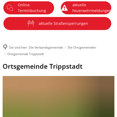
Online-
aktuelle
DE
Terminbuchung
Feuerwehrmeldungen
Menü
aktuelle Straßensperrungen
Sie sind hier:
Die Verbandsgemeinde
Die Ortsgemeinden
Ortsgemeinde Trippstadt
Ortsgemeinde
Ortsgemeinde Trippstadt
Trippstadt