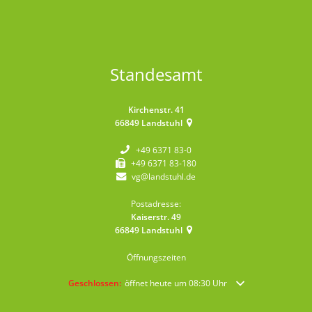
Standesamt
Kirchenstr. 41
66849
Landstuhl
+49 6371 83-0
+49 6371 83-180
vg@landstuhl.de
Postadresse:
Kaiserstr. 49
66849
Landstuhl
Öffnungszeiten
Klicken, um weitere Öffnungs- oder Schließzeiten auszublende
Geschlossen:
öffnet heute um 08:30 Uhr