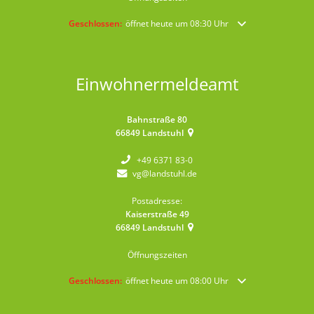
Klicken, um weitere Öffnungs- oder Schließzeiten auszublende
Geschlossen:
öffnet heute um 08:30 Uhr
Einwohnermeldeamt
Bahnstraße 80
66849
Landstuhl
+49 6371 83-0
vg@landstuhl.de
Postadresse:
Kaiserstraße 49
66849
Landstuhl
Öffnungszeiten
Klicken, um weitere Öffnungs- oder Schließzeiten auszublende
Geschlossen:
öffnet heute um 08:00 Uhr