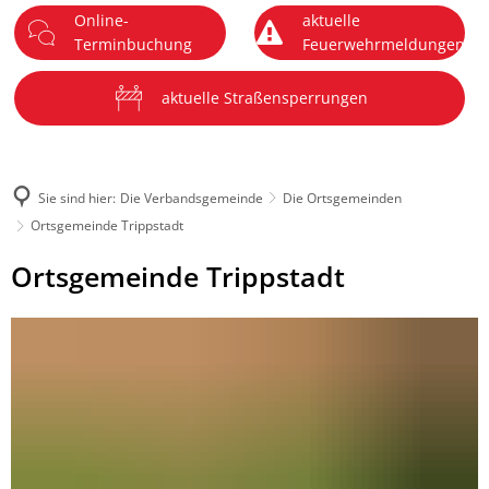
Online-
aktuelle
DE
Terminbuchung
Feuerwehrmeldungen
Menü
aktuelle Straßensperrungen
Sie sind hier:
Die Verbandsgemeinde
Die Ortsgemeinden
Ortsgemeinde Trippstadt
Ortsgemeinde
Ortsgemeinde Trippstadt
Trippstadt