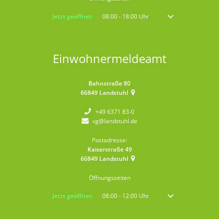
Klicken, um weitere Öffnungs- oder Schließzeiten auszublenden
Jetzt geöffnet:
08:00
-
18:00
Uhr
Von 08:00 bis 18:00 
Einwohnermeldeamt
Bahnstraße 80
66849
Landstuhl
+49 6371 83-0
vg@landstuhl.de
Postadresse:
Kaiserstraße 49
66849
Landstuhl
Öffnungszeiten
Klicken, um weitere Öffnungs- oder Schließzeiten auszublenden
Jetzt geöffnet:
08:00
-
12:00
Uhr
Von 08:00 bis 12:00 