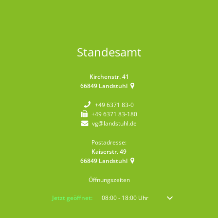
Standesamt
Kirchenstr. 41
66849
Landstuhl
+49 6371 83-0
+49 6371 83-180
vg@landstuhl.de
Postadresse:
Kaiserstr. 49
66849
Landstuhl
Öffnungszeiten
Klicken, um weitere Öffnungs- oder Schließzeiten auszublenden
Jetzt geöffnet:
08:00
-
18:00
Uhr
Von 08:00 bis 18:00 