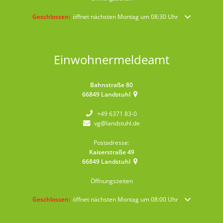
Klicken, um weitere Öffnungs- oder Schließzeiten auszublenden
Geschlossen:
öffnet nächsten Montag um 08:30 Uhr
Einwohnermeldeamt
Bahnstraße 80
66849
Landstuhl
+49 6371 83-0
vg@landstuhl.de
Postadresse:
Kaiserstraße 49
66849
Landstuhl
Öffnungszeiten
Klicken, um weitere Öffnungs- oder Schließzeiten auszublenden
Geschlossen:
öffnet nächsten Montag um 08:00 Uhr