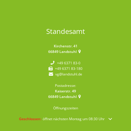
Standesamt
Kirchenstr. 41
66849
Landstuhl
+49 6371 83-0
+49 6371 83-180
vg@landstuhl.de
Postadresse:
Kaiserstr. 49
66849
Landstuhl
Öffnungszeiten
Klicken, um weitere Öffnungs- oder Schließzeiten auszublenden
Geschlossen:
öffnet nächsten Montag um 08:30 Uhr