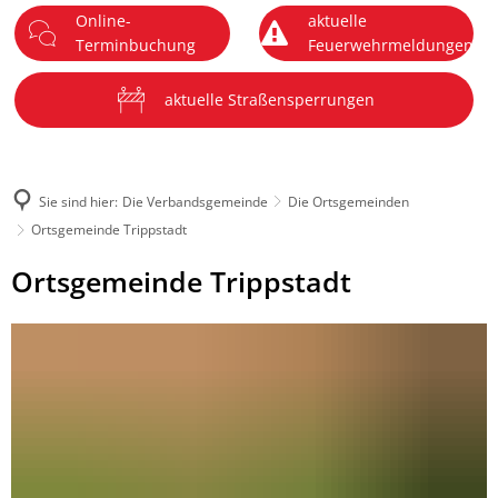
Online-
aktuelle
DE
Terminbuchung
Feuerwehrmeldungen
Menü
aktuelle Straßensperrungen
Sie sind hier:
Die Verbandsgemeinde
Die Ortsgemeinden
Ortsgemeinde Trippstadt
Ortsgemeinde
Ortsgemeinde Trippstadt
Trippstadt