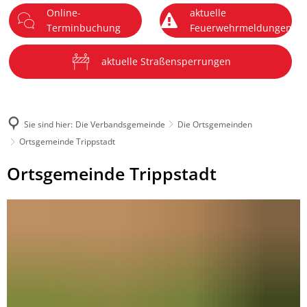
Online-
aktuelle
DE
Terminbuchung
Feuerwehrmeldungen
Menü
aktuelle Straßensperrungen
Sie sind hier:
Die Verbandsgemeinde
Die Ortsgemeinden
Ortsgemeinde Trippstadt
Ortsgemeinde
Ortsgemeinde Trippstadt
Trippstadt