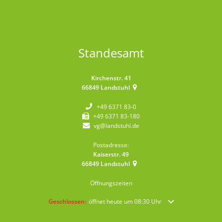
Standesamt
Kirchenstr. 41
66849
Landstuhl
+49 6371 83-0
+49 6371 83-180
vg@landstuhl.de
Postadresse:
Kaiserstr. 49
66849
Landstuhl
Öffnungszeiten
Klicken, um weitere Öffnungs- oder Schließzeiten auszublende
Geschlossen:
öffnet heute um 08:30 Uhr