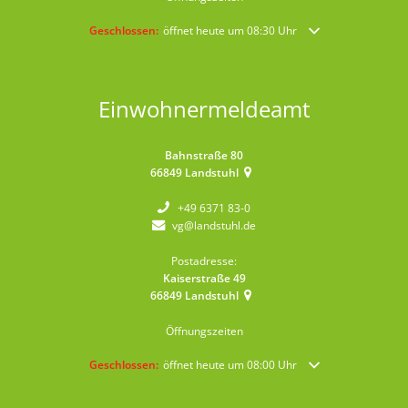
Klicken, um weitere Öffnungs- oder Schließzeiten auszublende
Geschlossen:
öffnet heute um 08:30 Uhr
Einwohnermeldeamt
Bahnstraße 80
66849
Landstuhl
+49 6371 83-0
vg@landstuhl.de
Postadresse:
Kaiserstraße 49
66849
Landstuhl
Öffnungszeiten
Klicken, um weitere Öffnungs- oder Schließzeiten auszublende
Geschlossen:
öffnet heute um 08:00 Uhr