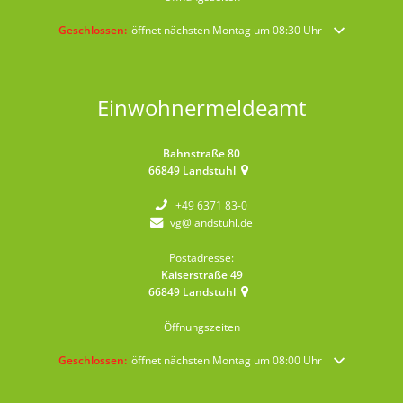
Klicken, um weitere Öffnungs- oder Schließzeiten auszublenden
Geschlossen:
öffnet nächsten Montag um 08:30 Uhr
Einwohnermeldeamt
Bahnstraße 80
66849
Landstuhl
+49 6371 83-0
vg@landstuhl.de
Postadresse:
Kaiserstraße 49
66849
Landstuhl
Öffnungszeiten
Klicken, um weitere Öffnungs- oder Schließzeiten auszublenden
Geschlossen:
öffnet nächsten Montag um 08:00 Uhr