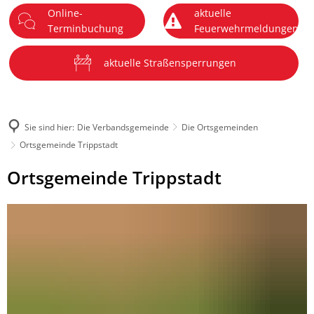
Online-
aktuelle
DE
Terminbuchung
Feuerwehrmeldungen
Menü
aktuelle Straßensperrungen
Sie sind hier:
Die Verbandsgemeinde
Die Ortsgemeinden
Ortsgemeinde Trippstadt
Ortsgemeinde
Ortsgemeinde Trippstadt
Trippstadt