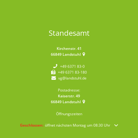
Standesamt
Kirchenstr. 41
66849
Landstuhl
+49 6371 83-0
+49 6371 83-180
vg@landstuhl.de
Postadresse:
Kaiserstr. 49
66849
Landstuhl
Öffnungszeiten
Klicken, um weitere Öffnungs- oder Schließzeiten auszublenden
Geschlossen:
öffnet nächsten Montag um 08:30 Uhr